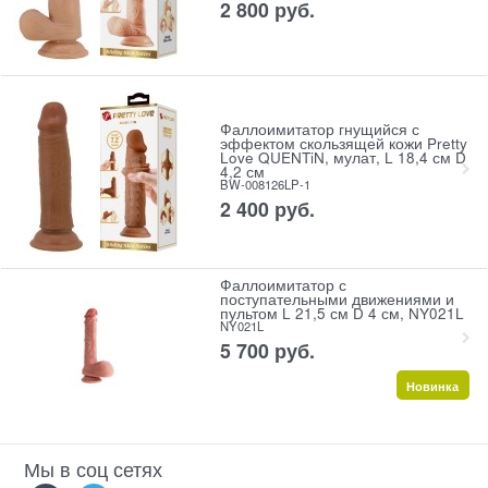
2 800
 руб.
Фаллоимитатор гнущийся с
эффектом скользящей кожи Pretty
Love QUENTiN, мулат, L 18,4 см D
4,2 см
BW-008126LP-1
2 400
 руб.
Фаллоимитатор с
поступательными движениями и
пультом L 21,5 см D 4 см, NY021L
NY021L
5 700
 руб.
Новинка
Мы в соц сетях