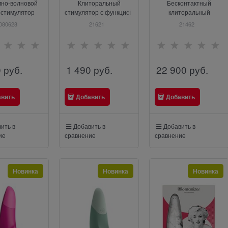
мно-волновой
Клиторальный
Бесконтактный
остимулятор
стимулятор с функцией
клиторальный
my Sheep» в
всасывания Pretty Love
стимулятор Womanizer
080628
21621
21462
ечки, Satisfyer
Romance, розовый,
Next, мятный
080628
Baile MC40
0
 руб.
1 490
 руб.
22 900
 руб.
авить
Добавить
Добавить
ить в
Добавить в
Добавить в
ие
сравнение
сравнение
Новинка
Новинка
Новинка