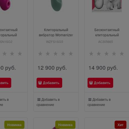
контактный
Клиторальный
Бесконтактный
торальный
вибратор Womanizer
клиторальный
тор Womanizer
Vibe, мятный
стимулятор Womanizer
SN1SG2
WZFS1SG5
AC305665
 с вибрацией,
Marilyn Monroe,
озовый
мраморно-белый
00
 руб.
12 900
 руб.
14 900
 руб.
авить
Добавить
Добавить
ить в
Добавить в
Добавить в
ие
сравнение
сравнение
Новинка
Новинка
Хит