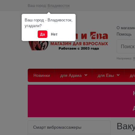
Ваш город:
Владивосток
Ваш город - Владивосток,
угадали?
О магази
Помощь
Да
Нет
Например:
Новинки
для Адама
для Евы
дл
Наш те
Данный с
Вак
Смарт вибромассажеры