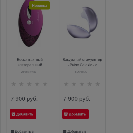
Новинка
Бесконтактный
Вакуумный стимулятор
клиторальный
«Pulse Galaxie» с
стимулятор Womanizer
проектором, SVAKOM
AB849396
SA296A
Original W500,
SA296A
сиреневый
7 900
 руб.
7 900
 руб.
Добавить
Добавить
Добавить в
Добавить в