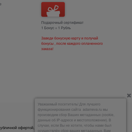
е
Подарочный сертификат
1 Бонус = 1 Рубль
Заведи бонусную карту и получай
бонусы , после каждого оплаченного
заказа!
Уважаемый посетитель! Для лучшего
функционирования сайта adameva.ru мы
производим сбор Ваших метаданных (cookie,
Мы принимаем
данные об IP-адресе и местоположении). В
случае, если Вы не хотите, чтобы нами был
публичной офертой,
осуществлён сбор ваших метаданных, Вам