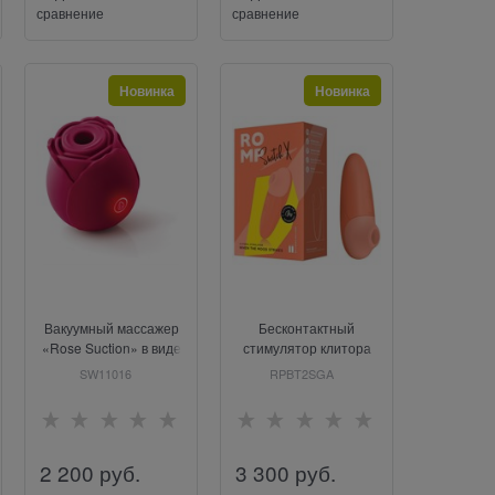
сравнение
сравнение
Новинка
Новинка
Вакуумный массажер
Бесконтактный
«Rose Suction» в виде
стимулятор клитора
розы, SW11016
«Switch X», цвет
SW11016
RPBT2SGA
оранжевый, Romp
RPBT2SGA
2 200
 руб.
3 300
 руб.