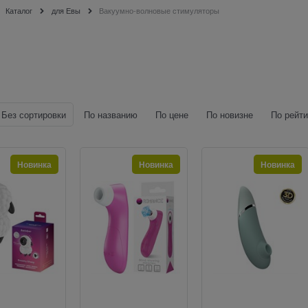
Каталог
для Евы
Вакуумно-волновые стимуляторы
Без сортировки
По названию
По цене
По новизне
По рейти
Новинка
Новинка
Новинка