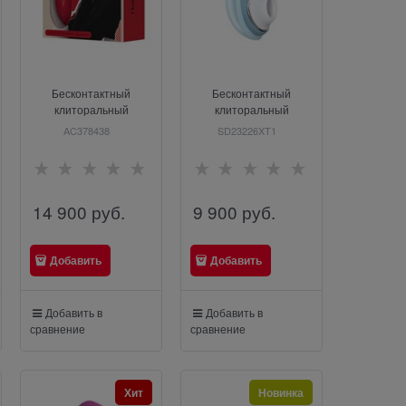
Бесконтактный
Бесконтактный
клиторальный
клиторальный
стимулятор Womanizer
стимулятор Womanizer
AC378438
SD23226XT1
Marilyn Monroe ярко-
Marilyn Liberty, голубой
красный
14 900
 руб.
9 900
 руб.
Добавить
Добавить
Добавить в
Добавить в
сравнение
сравнение
Хит
Новинка