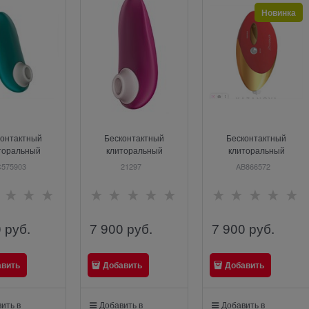
Новинка
контактный
Бесконтактный
Бесконтактный
торальный
клиторальный
клиторальный
тор Womanizer
стимулятор Womanizer
стимулятор Womanizer
575903
21297
AB866572
t 3 бирюзовый
Starlet 3 розовый
Original W500, красный
0
 руб.
7 900
 руб.
7 900
 руб.
авить
Добавить
Добавить
ить в
Добавить в
Добавить в