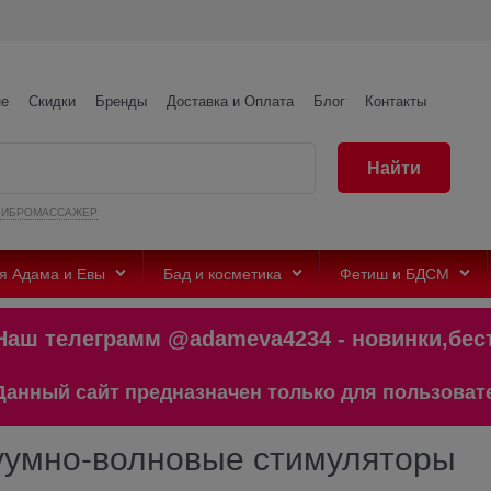
не
Скидки
Бренды
Доставка и Оплата
Блог
Контакты
Найти
ВИБРОМАССАЖЕР
я Адама и Евы
Бад и косметика
Фетиш и БДСМ
леграмм @adameva4234 - новинки,бест
айт предназначен только для пользователей стар
уумно-волновые стимуляторы