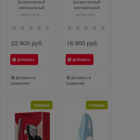
Бесконтактный
Бесконтактный
клиторальный
клиторальный
стимулятор Womanizer
стимулятор Womanizer
WZNT1SG4
WZSN1SG3
Next, темно-
Enhance с вибрацией,
фиолетовый
сиреневый
22 900
 руб.
16 900
 руб.
Добавить
Добавить
Добавить в
Добавить в
сравнение
сравнение
Новинка
Новинка