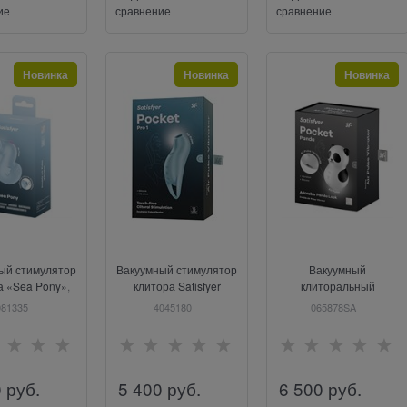
ие
сравнение
сравнение
Новинка
Новинка
Новинка
ый стимулятор
Вакуумный стимулятор
Вакуумный
а «Sea Pony»,
клитора Satisfyer
клиторальный
atisfyer
Pocket Pro 1, голубой
массажер 8,8см
081335
4045180
065878SA
Satisfyer Pocket Panda
0
 руб.
5 400
 руб.
6 500
 руб.