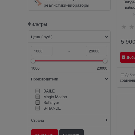
Вакуу
реалистики-вибраторы
вибр
«Drea
4
форме ов
Фильтры
4
( руб.)
Цена
5 90
-
Доб
1000
23000
Добав
Производители
сравнен
BAILE
Magic Motion
Satisfyer
S-HANDE
Страна