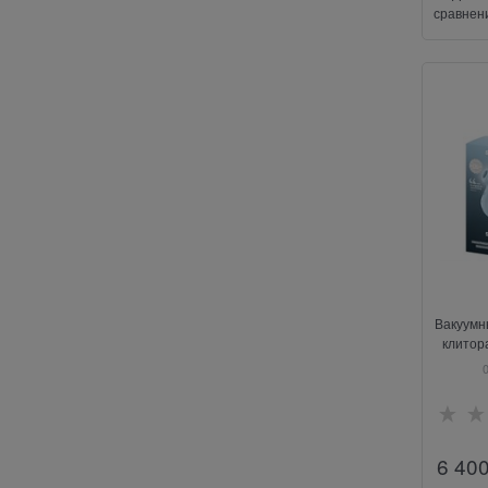
сравнен
Вакуумн
клитор
S
6 40