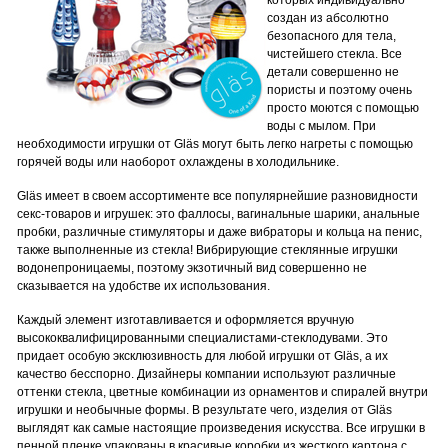
которых индивидуально
создан из абсолютно
безопасного для тела,
чистейшего стекла. Все
детали совершенно не
пористы и поэтому очень
просто моются с помощью
воды с мылом. При
необходимости игрушки от Gläs могут быть легко нагреты с помощью
горячей воды или наоборот охлаждены в холодильнике.
Gläs имеет в своем ассортименте все популярнейшие разновидности
секс-товаров и игрушек: это фаллосы, вагинальные шарики, анальные
пробки, различные стимуляторы и даже вибраторы и кольца на пенис,
также выполненные из стекла! Вибрирующие стеклянные игрушки
водонепроницаемы, поэтому экзотичный вид совершенно не
сказывается на удобстве их использования.
Каждый элемент изготавливается и оформляется вручную
высококвалифицированными специалистами-стеклодувами. Это
придает особую эксклюзивность для любой игрушки от Gläs, а их
качество бесспорно. Дизайнеры компании используют различные
оттенки стекла, цветные комбинации из орнаментов и спиралей внутри
игрушки и необычные формы. В результате чего, изделия от Gläs
выглядят как самые настоящие произведения искусства. Все игрушки в
пенной пленке упакованы в красивые коробки из жесткого картона с