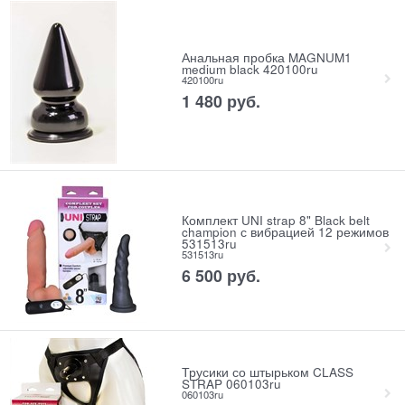
Анальная пробка MAGNUM1
medium black 420100ru
420100ru
1 480
 руб.
Комплект UNI strap 8" Black belt
champion с вибрацией 12 режимов
531513ru
531513ru
6 500
 руб.
Трусики со штырьком CLASS
STRAP 060103ru
060103ru