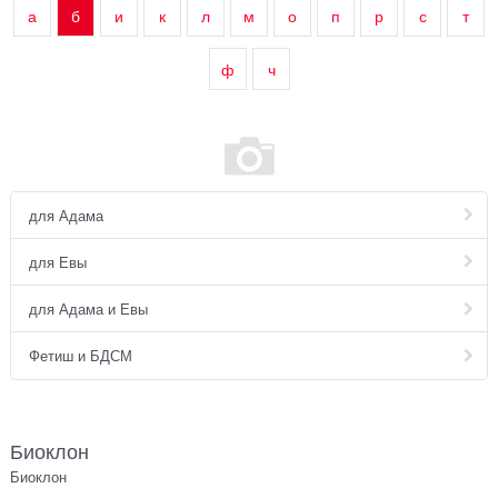
а
б
и
к
л
м
о
п
р
с
т
ф
ч
для Адама
для Евы
для Адама и Евы
Фетиш и БДСМ
Биоклон
Биоклон