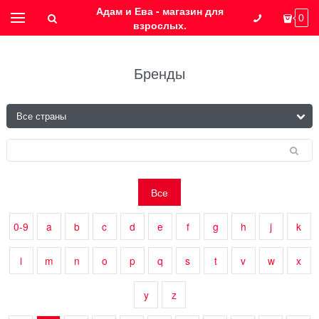
Адам и Ева - магазин для
0
взрослых.
Бренды
Все
0-9
a
b
c
d
e
f
g
h
j
k
l
m
n
o
p
q
s
t
v
w
x
y
z