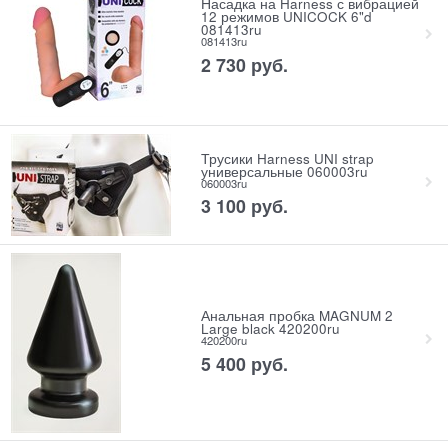
Насадка на Harness с вибрацией
12 режимов UNICOCK 6"d
081413ru
081413ru
2 730
 руб.
Трусики Harness UNI strap
универсальные 060003ru
060003ru
3 100
 руб.
Анальная пробка MAGNUM 2
Large black 420200ru
420200ru
5 400
 руб.