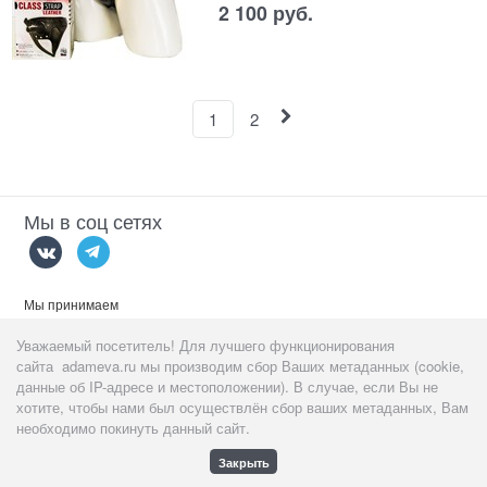
2 100
 руб.
1
2
Мы в соц сетях
Мы принимаем
Уважаемый посетитель! Для лучшего функционирования
сайта adameva.ru мы производим сбор Ваших метаданных (cookie,
данные об IP-адресе и местоположении). В случае, если Вы не
хотите, чтобы нами был осуществлён сбор ваших метаданных, Вам
Данный сайт предназначен
тольк
о для пользователей старше 18
необходимо покинуть данный сайт.
лет!
Закрыть
Полная версия сайта