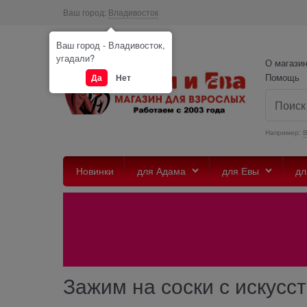
Ваш город:
Владивосток
Ваш город - Владивосток,
угадали?
О магази
Помощь
Да
Нет
Например:
Новинки
для Адама
для Евы
дл
Зажим на соски с искус