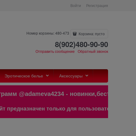
Войти
Регистрация
Номер корзины: 480-473
Корзина:
пусто
8(902)480-90-90
Отправить сообщение
Обратный звонок
Эротическое белье
Аксессуары
амм @adameva4234 - новинки,бестсел
редназначен только для пользователей старше 1