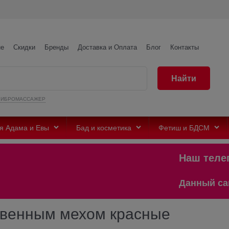
не
Скидки
Бренды
Доставка и Оплата
Блог
Контакты
Найти
ВИБРОМАССАЖЕР
я Адама и Евы
Бад и косметика
Фетиш и БДСМ
Наш телегр
Данный сайт п
ственным мехом красные