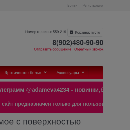
Войти
Регистрация
Номер корзины: 559-219
Корзина:
пусто
8(902)480-90-90
Отправить сообщение
Обратный звонок
Эротическое белье
Аксессуары
рамм @adameva4234 - новинки,бестсел
предназначен только для пользователей старше 1
емое с поверхностью