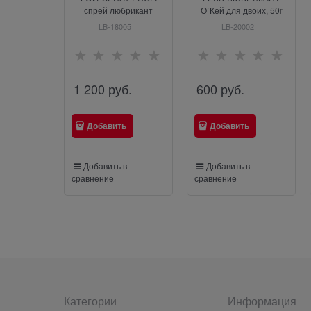
спрей любрикант
О`Кей для двоих, 50г
(силиконовый), 18мл
арт. LB-20002
LB-18005
LB-20002
1 200
 руб.
600
 руб.
Добавить
Добавить
Добавить в
Добавить в
сравнение
сравнение
Категории
Информация