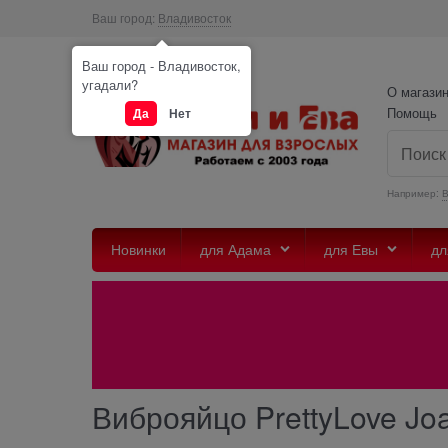
Ваш город:
Владивосток
Ваш город - Владивосток,
угадали?
О магази
Помощь
Да
Нет
Например:
Новинки
для Адама
для Евы
дл
Виброяйцо PrettyLove Jo