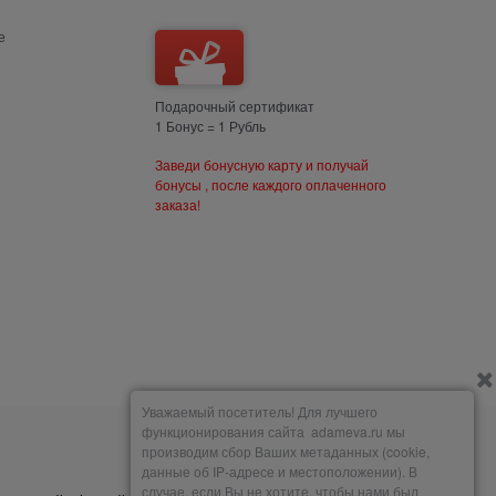
е
Подарочный сертификат
1 Бонус = 1 Рубль
Заведи бонусную карту и получай
бонусы , после каждого оплаченного
заказа!
Уважаемый посетитель! Для лучшего
функционирования сайта adameva.ru мы
производим сбор Ваших метаданных (cookie,
Мы принимаем
данные об IP-адресе и местоположении). В
случае, если Вы не хотите, чтобы нами был