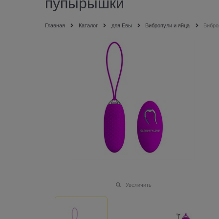
пупырышки
Главная
Каталог
для Евы
Вибропули и яйца
Вибро
Увеличить