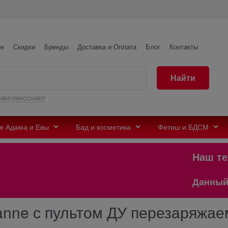
не
Скидки
Бренды
Доставка и Оплата
Блог
Контакты
Найти
ВИБРОМАССАЖЕР
я Адама и Евы
Бад и косметика
Фетиш и БДСМ
Наш телег
Данный сайт 
anne с пультом ДУ перезаряжа