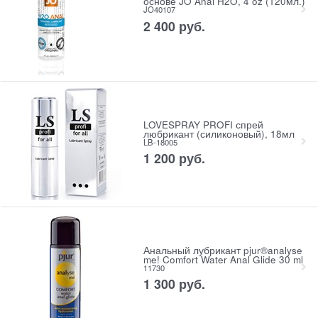
основе JO Anal H2O, 4 oz (120мл.)
JO40107
2 400
 руб.
LOVESPRAY PROFI спрей
любрикант (силиконовый), 18мл
LB-18005
1 200
 руб.
Анальный лубрикант pjur®analyse
me! Comfort Water Anal Glide 30 ml
11730
1 300
 руб.