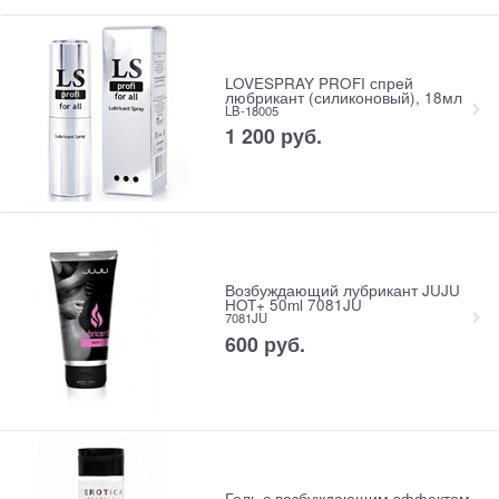
LOVESPRAY PROFI спрей
любрикант (силиконовый), 18мл
LB-18005
1 200
 руб.
Возбуждающий лубрикант JUJU
HOT+ 50ml 7081JU
7081JU
600
 руб.
Гель с возбуждающим эффектом