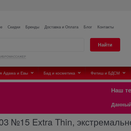
не
Скидки
Бренды
Доставка и Оплата
Блог
Контакты
Найти
ВИБРОМАССАЖЕР
я Адама и Евы
Бад и косметика
Фетиш и БДСМ
Наш теле
Данный сай
 №15 Extra Thin, экстремально