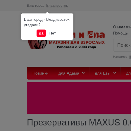
Ваш город:
Владивосток
Ваш город - Владивосток,
угадали?
О магази
Помощь
Да
Нет
Например:
Новинки
для Адама
для Евы
дл
Презервативы MAXUS 0.03