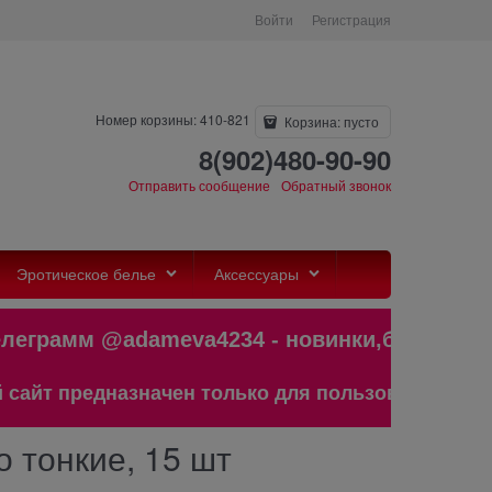
Войти
Регистрация
Номер корзины: 410-821
Корзина:
пусто
8(902)480-90-90
Отправить сообщение
Обратный звонок
Эротическое белье
Аксессуары
грамм @adameva4234 - новинки,бестс
т предназначен только для пользователей старше
 тонкие, 15 шт