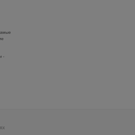
самые
ие
и -
ях