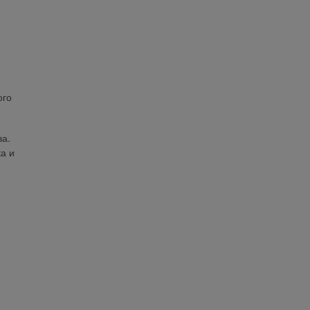
ого
ва.
а и