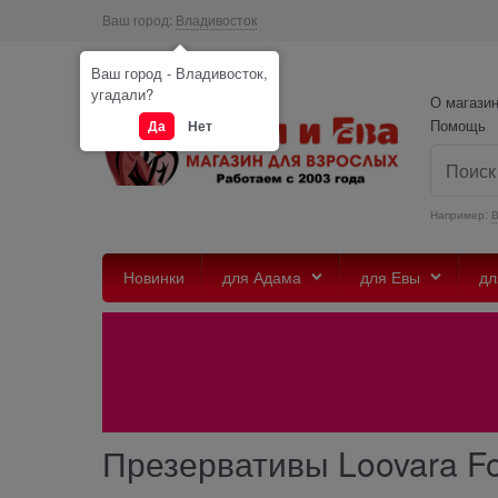
Ваш город:
Владивосток
Ваш город - Владивосток,
угадали?
О магази
Помощь
Да
Нет
Например:
Новинки
для Адама
для Евы
дл
Презервативы Loovara Fo