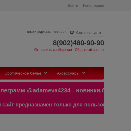
Войти
Регистрация
Номер корзины: 188-726
Корзина:
пусто
8(902)480-90-90
Отправить сообщение
Обратный звонок
Эротическое белье
Аксессуары
грамм @adameva4234 - новинки,бестс
т предназначен только для пользователей старше