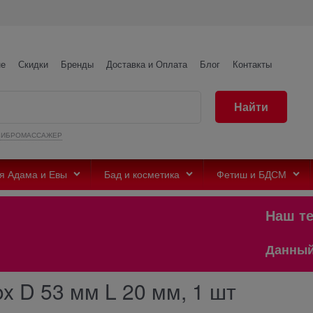
не
Скидки
Бренды
Доставка и Оплата
Блог
Контакты
Найти
ВИБРОМАССАЖЕР
я Адама и Евы
Бад и косметика
Фетиш и БДСМ
Наш теле
Данный сай
x D 53 мм L 20 мм, 1 шт