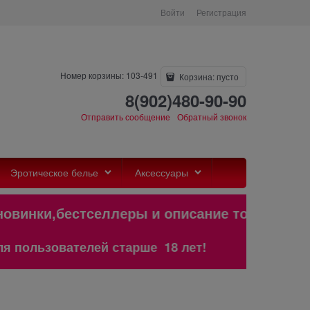
Войти
Регистрация
Номер корзины: 103-491
Корзина:
пусто
8(902)480-90-90
Отправить сообщение
Обратный звонок
Эротическое белье
Аксессуары
новинки,бестселлеры и описание тов
льзователей старше 18 лет!