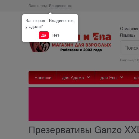
Ваш город:
Владивосток
Ваш город - Владивосток,
угадали?
О магази
Помощь
Да
Нет
Например:
Новинки
для Адама
для Евы
дл
Презервативы Ganzo XXL