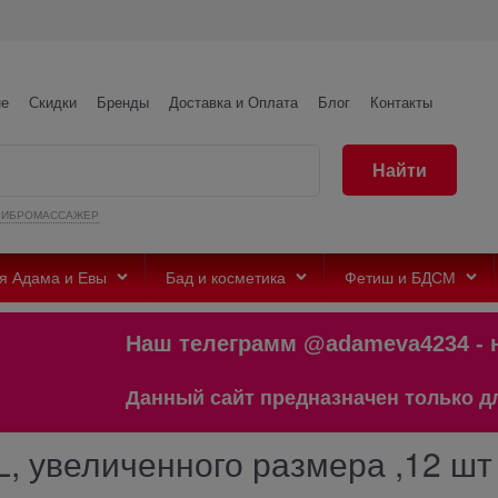
не
Скидки
Бренды
Доставка и Оплата
Блог
Контакты
Найти
ВИБРОМАССАЖЕР
я Адама и Евы
Бад и косметика
Фетиш и БДСМ
Наш телеграмм @adameva4234 - 
Данный сайт предназначен только для по
, увеличенного размера ,12 шт