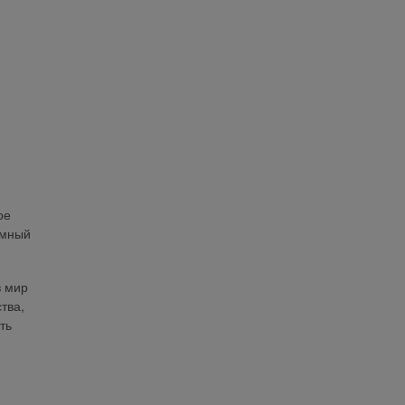
ое
имный
в мир
тва,
ть