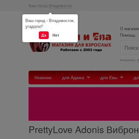
Ваш город:
Владивосток
Ваш город - Владивосток,
угадали?
О магази
Помощь
Да
Нет
Например:
Новинки
для Адама
для Евы
дл
PrettyLove Adonis Вибро