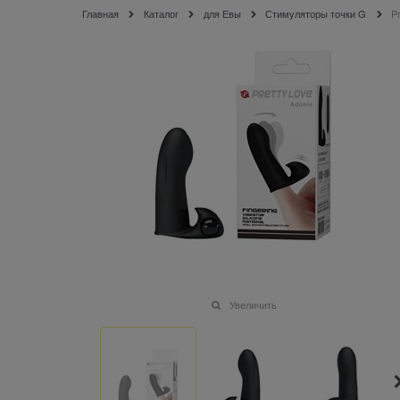
Главная
Каталог
для Евы
Стимуляторы точки G
P
Увеличить