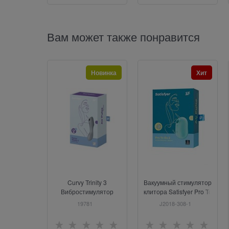
Вам может также понравится
Новинка
Хит
Curvy Trinity 3
Вакуумный стимулятор
Вибростимулятор
клитора Satisfyer Pro To
Go 2, мятный
19781
J2018-308-1