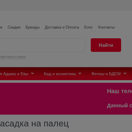
не
Скидки
Бренды
Доставка и Оплата
Блог
Контакты
Найти
ВИБРОМАССАЖЕР
я Адама и Евы
Бад и косметика
Фетиш и БДСМ
Наш телегр
Данный сайт п
насадка на палец