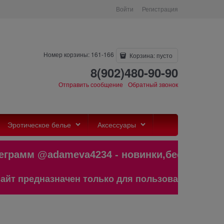
Войти
Регистрация
Номер корзины: 161-166
Корзина:
пусто
8(902)480-90-90
Отправить сообщение
Обратный звонок
Эротическое белье
Аксессуары
амм @adameva4234 - новинки,бестселл
редназначен только для пользователей старше 18