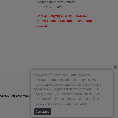
Подарочный сертификат
1 Бонус = 1 Рубль
Заведи бонусную карту и получай
бонусы , после каждого оплаченного
заказа!
Уважаемый посетитель! Для лучшего
функционирования сайта adameva.ru мы
производим сбор Ваших метаданных (cookie,
Мы принимаем
данные об IP-адресе и местоположении). В
случае, если Вы не хотите, чтобы нами был
публичной офертой,
осуществлён сбор ваших метаданных, Вам
необходимо покинуть данный сайт.
Закрыть