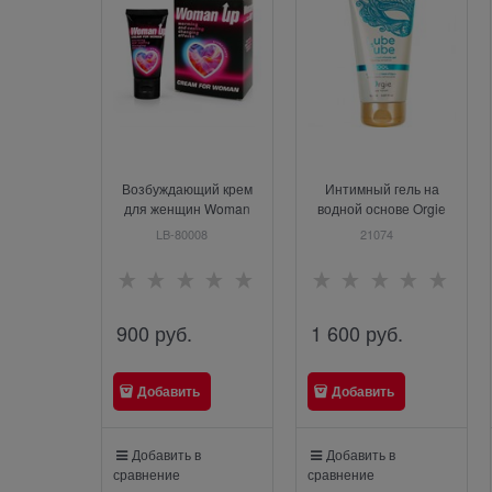
Возбуждающий крем
Интимный гель на
для женщин Woman
водной основе Orgie
Up, 25г
Lube Tube Cool с
LB-80008
21074
охлаждающим
эффектом, 150 мл
900
 руб.
1 600
 руб.
Добавить
Добавить
Добавить в
Добавить в
сравнение
сравнение