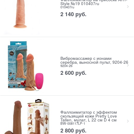
Style №19 010407ru
010407ru
2 140
 руб.
Вибромассажер с ионами
серебра, выносной пульт, 9204-26
9204-26
2 600
 руб.
Фаллоимитатор с эффектом
скользящей кожи Pretty Love
Tallen, мулат, L 22 см D 4 см
BW-008117LP-1
2 800
 руб.