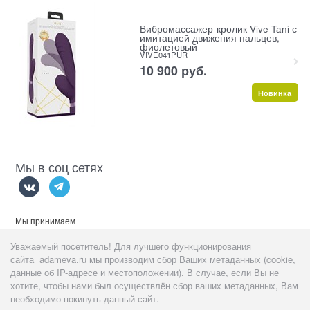
Вибромассажер-кролик Vive Tani с
имитацией движения пальцев,
фиолетовый
VIVE041PUR
10 900
 руб.
Новинка
Мы в соц сетях
Мы принимаем
Уважаемый посетитель! Для лучшего функционирования
сайта adameva.ru мы производим сбор Ваших метаданных (cookie,
данные об IP-адресе и местоположении). В случае, если Вы не
хотите, чтобы нами был осуществлён сбор ваших метаданных, Вам
Данный сайт предназначен
тольк
о для пользователей старше 18
необходимо покинуть данный сайт.
лет!