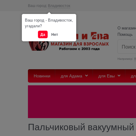
Ваш город:
Владивосток
Ваш город - Владивосток,
угадали?
О магази
Помощь
Да
Нет
Например:
Новинки
для Адама
для Евы
дл
Пальчиковый вакуумный с