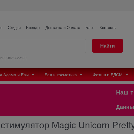
не
Скидки
Бренды
Доставка и Оплата
Блог
Контакты
Найти
ВИБРОМАССАЖЕР
я Адама и Евы
Бад и косметика
Фетиш и БДСМ
Наш телег
Данный сайт
тимулятор Magic Unicorn Pretty