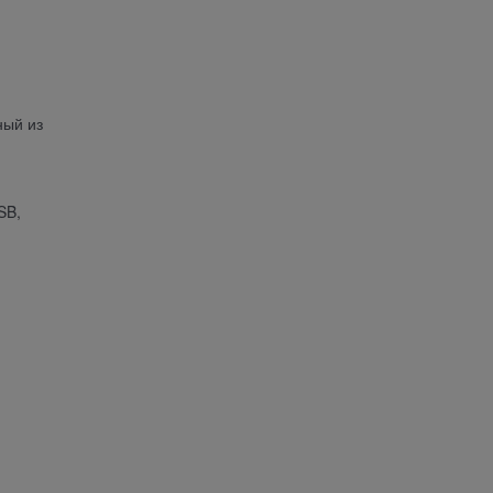
ный из
SB,