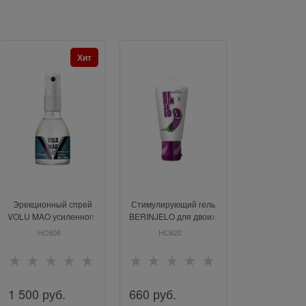
Хит
Эрекционный спрей
Стимулирующий гель
Интимн
VOLU MAO усиленного
BERINJELO для двоих,
стимулирующ
действия, 50 мл
15 г
для эрекции Int
HC606
HC620
IN0001
XXL, 15
1 500
 руб.
660
 руб.
2 600
 руб