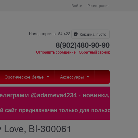
Войти
Регистрация
Номер корзины: 84-422
Корзина:
пусто
8(902)480-90-90
Отправить сообщение
Обратный звонок
Эротическое белье
Аксессуары
рамм @adameva4234 - новинки,бестсе
 предназначен только для пользователей старше 
 Love, BI-300061