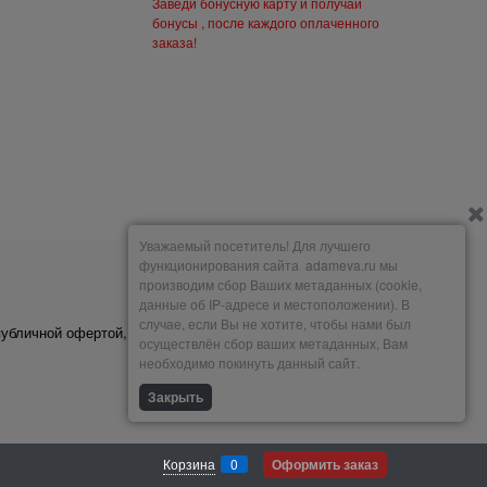
Заведи бонусную карту и получай
бонусы , после каждого оплаченного
заказа!
Уважаемый посетитель! Для лучшего
функционирования сайта adameva.ru мы
производим сбор Ваших метаданных (cookie,
Мы принимаем
данные об IP-адресе и местоположении). В
случае, если Вы не хотите, чтобы нами был
публичной офертой,
осуществлён сбор ваших метаданных, Вам
необходимо покинуть данный сайт.
Закрыть
Корзина
0
Оформить заказ