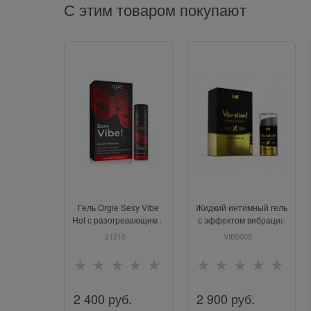
С этим товаром покупают
Гель Orgie Sexy Vibe
Жидкий интимный гель
Hot с разогревающим и
с эффектом вибрации
вибрирующим
и вкусом коктейля Intt
21210
VIB0003
эффектом, 15 мл
Vibration Vodka Energy,
15 мл
2 400
 руб.
2 900
 руб.