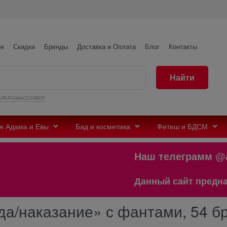
не
Скидки
Бренды
Доставка и Оплата
Блог
Контакты
Найти
ВИБРОМАССАЖЕР
я Адама и Евы
Бад и косметика
Фетиш и БДСМ
Наш телеграмм @ad
Данный сайт предназнач
/наказание» с фантами, 54 бр