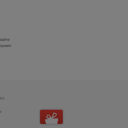
вайте
брушил
ях
е