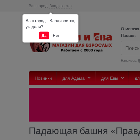
Ваш город:
Владивосток
Ваш город - Владивосток,
угадали?
О магази
Помощь
Да
Нет
Например:
Новинки
для Адама
для Евы
дл
Падающая башня «Правда