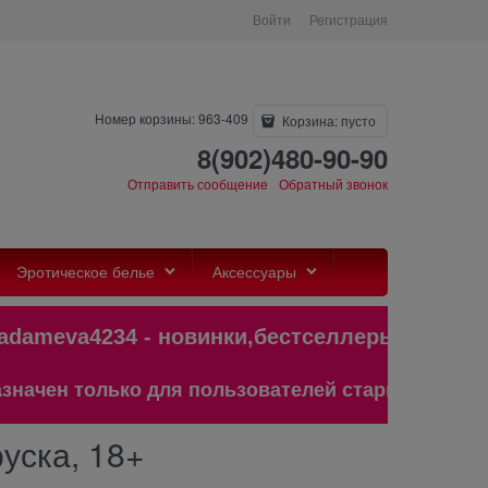
Войти
Регистрация
Номер корзины: 963-409
Корзина:
пусто
8(902)480-90-90
Отправить сообщение
Обратный звонок
Эротическое белье
Аксессуары
ameva4234 - новинки,бестселлеры и 
ен только для пользователей старше 18 лет!
уска, 18+