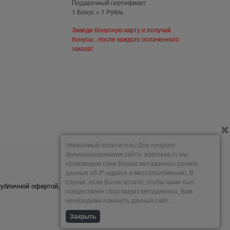
Подарочный сертификат
1 Бонус = 1 Рубль
Заведи бонусную карту и получай
бонусы , после каждого оплаченного
заказа!
Уважаемый посетитель! Для лучшего
функционирования сайта adameva.ru мы
производим сбор Ваших метаданных (cookie,
Мы принимаем
данные об IP-адресе и местоположении). В
случае, если Вы не хотите, чтобы нами был
публичной офертой,
осуществлён сбор ваших метаданных, Вам
необходимо покинуть данный сайт.
Закрыть