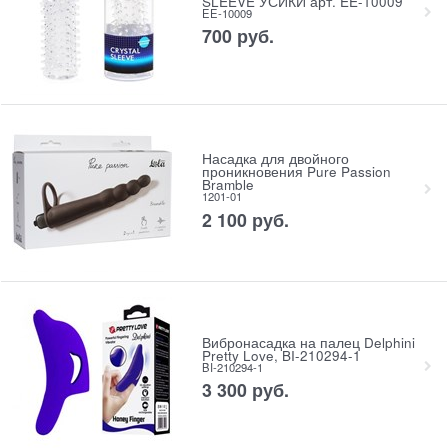
SLEEVE УСИКИ арт. EE-10009
EE-10009
700
 руб.
Насадка для двойного
проникновения Pure Passion
Bramble
1201-01
2 100
 руб.
Вибронасадка на палец Delphini
Pretty Love, BI-210294-1
BI-210294-1
3 300
 руб.