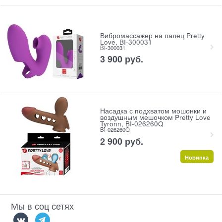
Вибромассажер на палец Pretty
Love, BI-300031
BI-300031
3 900
 руб.
Насадка с подхватом мошонки и
воздушным мешочком Pretty Love
Tyronn, BI-026260Q
BI-026260Q
2 900
 руб.
Новинка
Мы в соц сетях