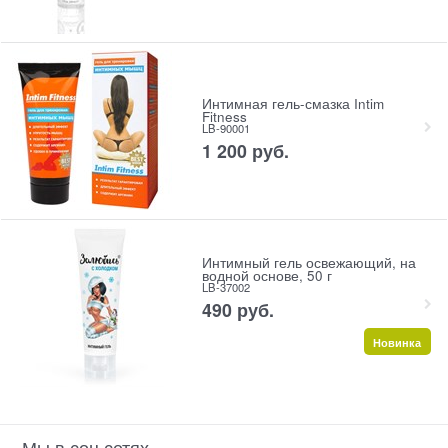
Интимная гель-смазка Intim
Fitness
LB-90001
1 200
 руб.
Интимный гель освежающий, на
водной основе, 50 г
LB-37002
490
 руб.
Новинка
Мы в соц сетях