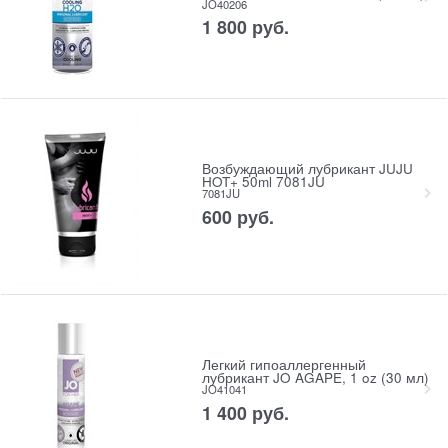
JO40206
1 800
 руб.
Возбуждающий лубрикант JUJU
HOT+ 50ml 7081JU
7081JU
600
 руб.
Легкий гипоаллергенный
лубрикант JO AGAPE, 1 oz (30 мл)
JO41041
1 400
 руб.