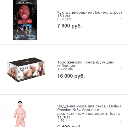
Кукла с вибрацией Лионелла, рост
150 см
EE-10277
7 900
 руб.
Торс женский Frieda функцией
вибрации
XS-V20067
16 000
 руб.
Надувная кукла для секса «Dolls-X
Passion №3» Scarlett с
реалистичными вставками, ToyFa
117011
117011
6 400
 руб.