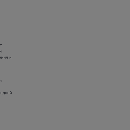
т
й
ания и
и
водной