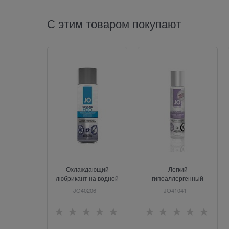
С этим товаром покупают
Охлаждающий
Легкий
любрикант на водной
гипоаллергенный
основе JO Personal
лубрикант JO AGAPE, 1
JO40206
JO41041
Lubricant H2O COOL, 2
oz (30 мл)
oz (60мл.)