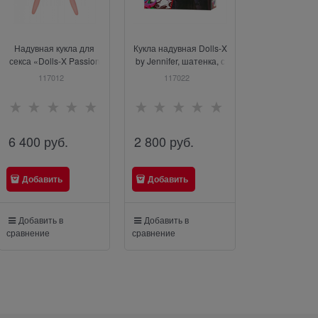
Надувная кукла для
Кукла надувная Dolls-X
Кукла надувна
секса «Dolls-X Passion
by Jennifer, шатенка, с
Lilit, блондинк
№3» Olivia с
двумя отверстиями,
отверстиями, 
117012
117022
117026
реалистичными
рост 160 см
см
вставками, ToyFa
117012
6 400
 руб.
2 800
 руб.
2 800
 руб
Добавить
Добавить
Добавить
Добавить в
Добавить в
Добавить в
сравнение
сравнение
сравнение