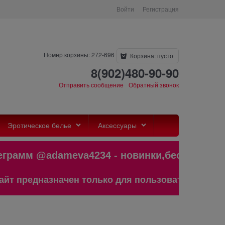
Войти
Регистрация
Номер корзины: 272-696
Корзина:
пусто
8(902)480-90-90
Отправить сообщение
Обратный звонок
Эротическое белье
Аксессуары
м @adameva4234 - новинки,бестселле
назначен только для пользователей старше 18 л