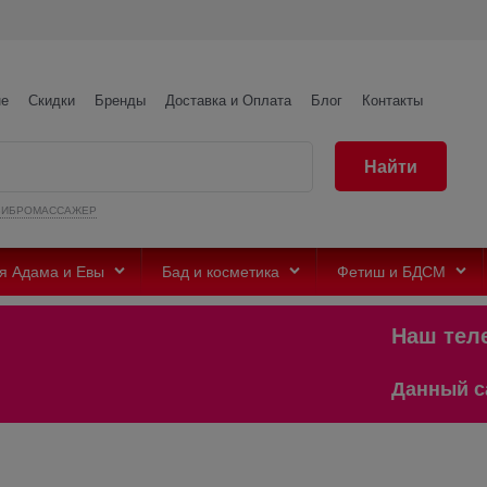
не
Скидки
Бренды
Доставка и Оплата
Блог
Контакты
Найти
ВИБРОМАССАЖЕР
я Адама и Евы
Бад и косметика
Фетиш и БДСМ
Наш телеграм
Данный сайт пред