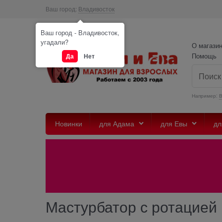
Ваш город:
Владивосток
Ваш город - Владивосток,
угадали?
О магази
Помощь
Да
Нет
Например:
Новинки
для Адама
для Евы
дл
Мастурбатор с ротацией