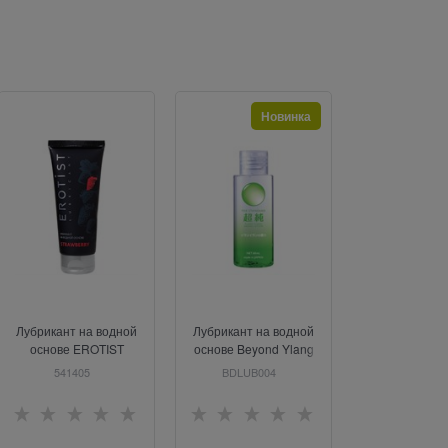
Новинка
Н
Лубрикант на водной
Лубрикант на водной
Лубрикант на
основе EROTIST
основе Beyond Ylang
основе ER
STRAWBERRY с
Ylang Aroma Lotion, 60
FOREST FRU
541405
BDLUB004
541404
ароматом клубники,
мл
ароматом лесн
100мл
100 м