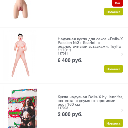
Хит
Новинка
Надувная кукла для секса «Dolls-X
Passion №3» Scarlett с
реалистичными вставками, ToyFa
117011
117011
6 400
 руб.
Новинка
Кукла надувная Dolls-X by Jennifer,
шатенка, с двумя отверстиями,
рост 160 см
117022
2 800
 руб.
Новинка