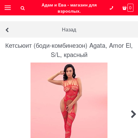
Адам и Ева - магазин для
0
взрослых.
Назад
Кетсьюит (боди-комбинезон) Agata, Amor El,
S/L, красный