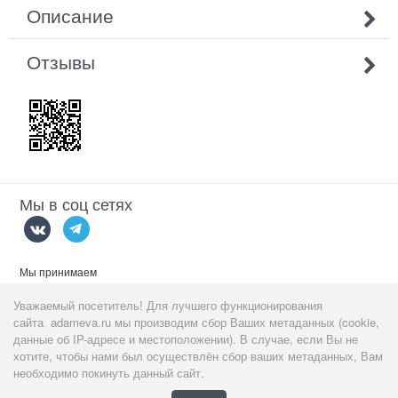
Описание
Отзывы
Мы в соц сетях
Мы принимаем
Уважаемый посетитель! Для лучшего функционирования
сайта adameva.ru мы производим сбор Ваших метаданных (cookie,
данные об IP-адресе и местоположении). В случае, если Вы не
хотите, чтобы нами был осуществлён сбор ваших метаданных, Вам
Данный сайт предназначен
тольк
о для пользователей старше 18
необходимо покинуть данный сайт.
лет!