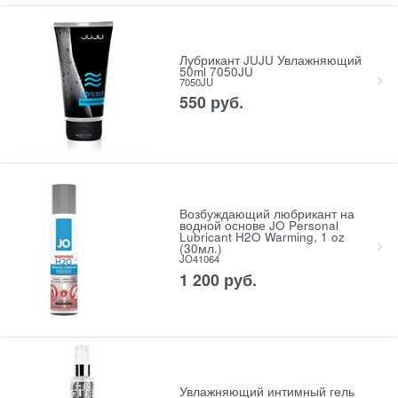
Лубрикант JUJU Увлажняющий
50ml 7050JU
7050JU
550
 руб.
Возбуждающий любрикант на
водной основе JO Personal
Lubricant H2O Warming, 1 oz
(30мл.)
JO41064
1 200
 руб.
Увлажняющий интимный гель