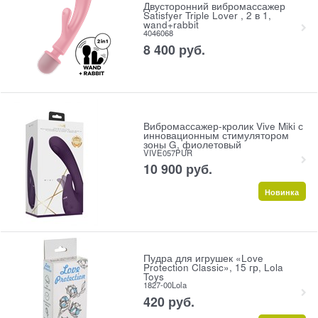
Двусторонний вибромассажер
Satisfyer Triple Lover , 2 в 1,
wand+rabbit
4046068
8 400
 руб.
Вибромассажер-кролик Vive Miki с
инновационным стимулятором
зоны G, фиолетовый
VIVE057PUR
10 900
 руб.
Новинка
Пудра для игрушек «Love
Protection Classic», 15 гр, Lola
Toys
1827-00Lola
420
 руб.