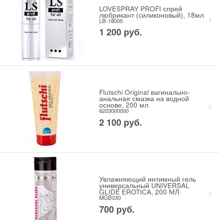
LOVESPRAY PROFI спрей
любрикант (силиконовый), 18мл
LB-18005
1 200
 руб.
Flutschi Original вагинально-
анальная смазка на водной
основе, 200 мл
6203000000
2 100
 руб.
Увлажняющий интимный гель
универсальный UNIVERSAL
GLIDE EROTICA, 200 МЛ
MGB030
700
 руб.