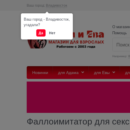
Ваш город:
Владивосток
Ваш город - Владивосток,
угадали?
О магази
Помощь
Да
Нет
Например:
Новинки
для Адама
для Евы
дл
Фаллоимитатор для сек