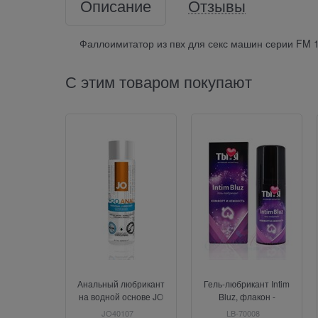
Описание
Отзывы
Фаллоимитатор из пвх для секс машин серии FM 1
С этим товаром покупают
Анальный любрикант
Гель-любрикант Intim
на водной основе JO
Bluz, флакон -
Anal H2O, 4 oz (120мл.)
диспенсер 50г арт. LB-
JO40107
LB-70008