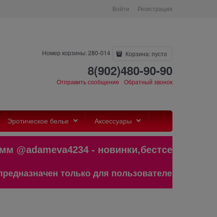
Войти
Регистрация
Номер корзины: 280-014
Корзина:
пусто
8(902)480-90-90
Отправить сообщение
Обратный звонок
Эротическое белье
Аксессуары
@adameva4234 - новинки,бестселлеры
значен только для пользователей старше 18 лет!