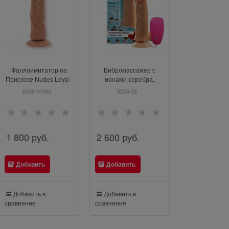
Фаллоимитатор на
Вибромассажер с
Фаллоими
Присоске Nudes Loyal ,
ионами серебра,
гнущийся с э
6009-01lola
выносной пульт, 9204-
скользящей ко
6009-01lola
9204-02
BW-008118
02
Love SHARiFE
см D 4.8
1 800
 руб.
2 600
 руб.
2 900
 руб
Добавить
Добавить
Добавить
Добавить в
Добавить в
Добавить в
сравнение
сравнение
сравнение