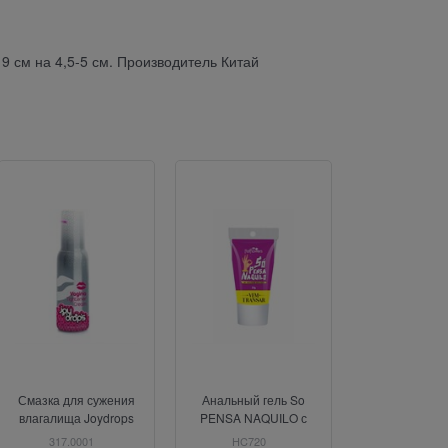
9 см на 4,5-5 см. Производитель Китай
Н
Смазка для сужения
Анальный гель So
Съедобный лу
влагалища Joydrops
PENSA NAQUILO с
на водной 
Vagina, 100 мл
десенсибилизирующим
«Pleasure La
317.0001
HC720
1183-01