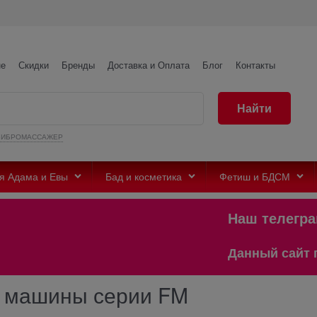
не
Скидки
Бренды
Доставка и Оплата
Блог
Контакты
Найти
ВИБРОМАССАЖЕР
я Адама и Евы
Бад и косметика
Фетиш и БДСМ
Наш телеграмм 
Данный сайт предна
с машины серии FM