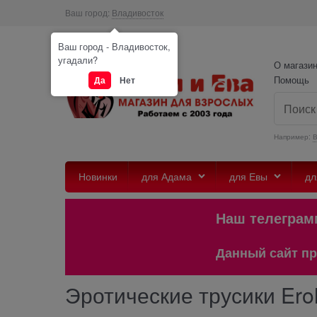
Ваш город:
Владивосток
Ваш город - Владивосток,
угадали?
О магази
Помощь
Да
Нет
Например:
Новинки
для Адама
для Евы
дл
Наш телеграмм 
Данный сайт предна
Эротические трусики Erol