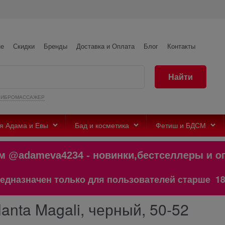
не
Скидки
Бренды
Доставка и Оплата
Блог
Контакты
Найти
ВИБРОМАССАЖЕР
я Адама и Евы
Бад и косметика
Фетиш и БДСМ
@adameva4234 - новинки,бестселлеры
значен только для пользователей старше 18 лет!
anta Magali, черный, 50-52