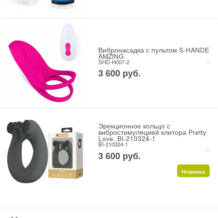
Вибронасадка с пультом S-HANDE
AMZING
SHD-H007-2
3 600
 руб.
Эрекционное кольцо с
вибростимуляцией клитора Pretty
Love, BI-210324-1
BI-210324-1
3 600
 руб.
Новинка