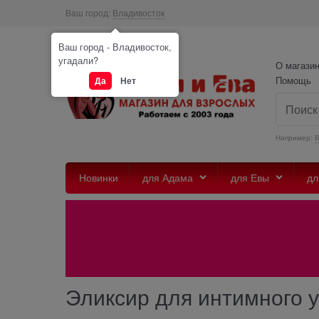
Ваш город:
Владивосток
Ваш город - Владивосток,
угадали?
О магази
Помощь
Да
Нет
Например:
Новинки
для Адама
для Евы
дл
Эликсир для интимного ух