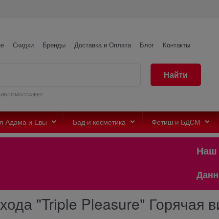
не
Скидки
Бренды
Доставка и Оплата
Блог
Контакты
Найти
ВИБРОМАССАЖЕР
я Адама и Евы
Бад и косметика
Фетиш и БДСМ
Наш те
Данный с
ода "Triple Pleasure" Горячая в