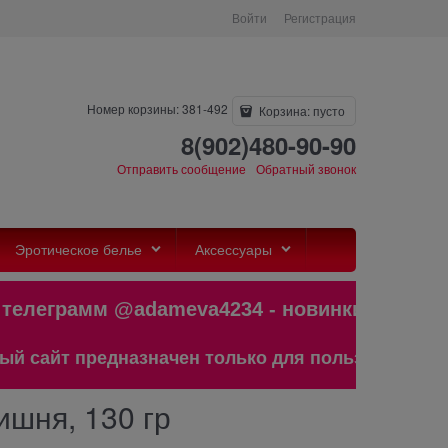
Войти
Регистрация
Номер корзины: 381-492
Корзина:
пусто
8(902)480-90-90
Отправить сообщение
Обратный звонок
Эротическое белье
Аксессуары
леграмм @adameva4234 - новинки,бес
айт предназначен только для пользователей ста
ишня, 130 гр