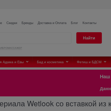
не
Скидки
Бренды
Доставка и Оплата
Блог
Контакты
Найти
ВИБРОМАССАЖЕР
я Адама и Евы
Бад и косметика
Фетиш и БДСМ
Наш те
Данный с
териала Wetlook со вставкой из 