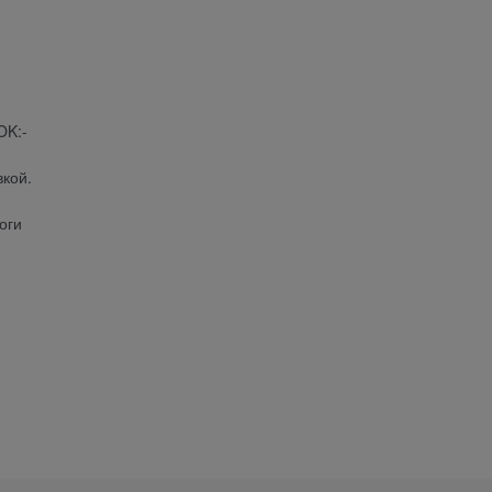
OK:-
вкой.
оги