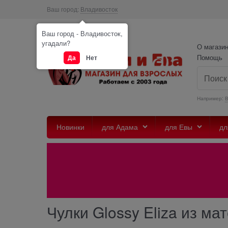
Ваш город:
Владивосток
Ваш город - Владивосток,
угадали?
О магази
Помощь
Да
Нет
Например:
Новинки
для Адама
для Евы
дл
Чулки Glossy Eliza из ма