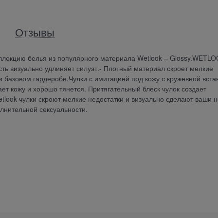
Отзывы
ллекцию белья из популярного материала Wetlook – Glossy.WETLO
сть визуально удлиняет силуэт.- Плотный материал скроет мелкие
 базовом гардеробе.Чулки с имитацией под кожу с кружевной вста
ет кожу и хорошо тянется. Притягательный блеск чулок создает
etlook чулки скроют мелкие недостатки и визуально сделают ваши н
лнительной сексуальности.