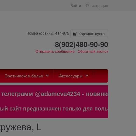
Войти
Регистрация
Номер корзины: 414-875
Корзина:
пусто
8(902)480-90-90
Отправить сообщение
Обратный звонок
Эротическое белье
Аксессуары
леграмм @adameva4234 - новинки,бес
айт предназначен только для пользователей ста
кружева, L