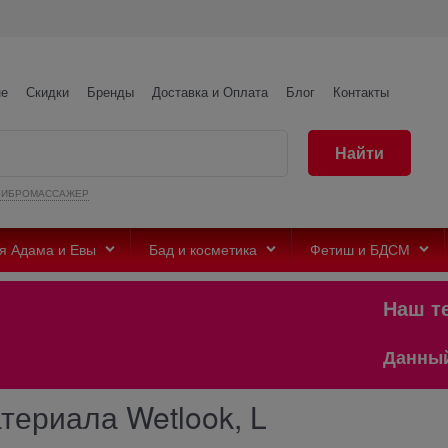
не
Скидки
Бренды
Доставка и Оплата
Блог
Контакты
Найти
ВИБРОМАССАЖЕР
я Адама и Евы
Бад и косметика
Фетиш и БДСМ
Наш теле
Данный сайт
атериала Wetlook, L