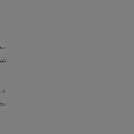
 на
адку
дый
ook