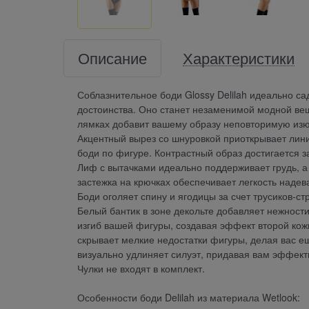
Описание
Характеристики
Соблазнительное боди Glossy Delilah идеально са
достоинства. Оно станет незаменимой модной ве
лямках добавит вашему образу неповторимую из
Акцентный вырез со шнуровкой приоткрывает линию
боди по фигуре. Контрастный образ достигается за
Лиф с вытачками идеально поддерживает грудь, 
застежка на крючках обеспечивает легкость надев
Боди оголяет спину и ягодицы за счет трусиков-с
Белый бантик в зоне декольте добавляет нежности
изгиб вашей фигуры, создавая эффект второй кож
скрывает мелкие недостатки фигуры, делая вас е
визуально удлиняет силуэт, придавая вам эффек
Чулки не входят в комплект.
Особенности боди Delilah из материала Wetlook: