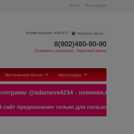
Войти
Регистрация
Номер корзины: 404-313
Корзина:
пусто
8(902)480-90-90
Отправить сообщение
Обратный звонок
Эротическое белье
Аксессуары
грамм @adameva4234 - новинки,бестсе
 предназначен только для пользователей старше