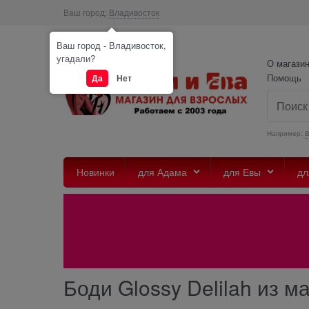
Ваш город:
Владивосток
Ваш город - Владивосток,
угадали?
О магази
Помощь
Да
Нет
Например:
Новинки
для Адама
для Евы
дл
Боди Glossy Delilah из м