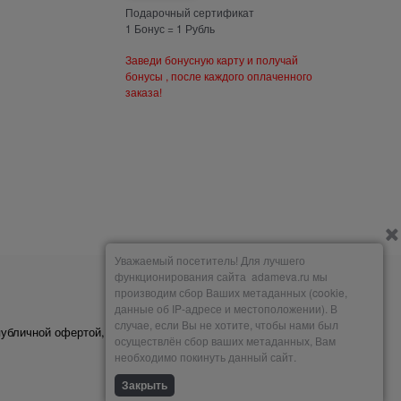
Подарочный сертификат
1 Бонус = 1 Рубль
Заведи бонусную карту и получай
бонусы , после каждого оплаченного
заказа!
Уважаемый посетитель! Для лучшего
функционирования сайта adameva.ru мы
производим сбор Ваших метаданных (cookie,
Мы принимаем
данные об IP-адресе и местоположении). В
случае, если Вы не хотите, чтобы нами был
публичной офертой,
осуществлён сбор ваших метаданных, Вам
необходимо покинуть данный сайт.
Закрыть