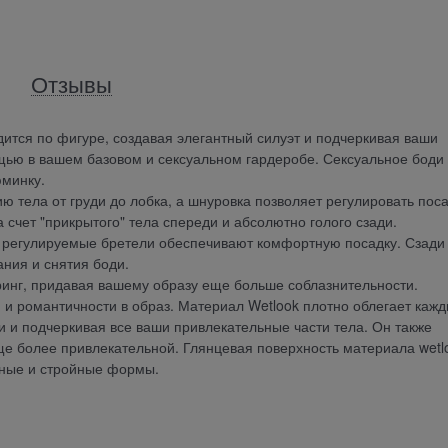
Отзывы
дится по фигуре, создавая элегантный силуэт и подчеркивая ваши
щью в вашем базовом и сексуальном гардеробе. Сексуальное боди
юминку.
 тела от груди до лобка, а шнуровка позволяет регулировать пос
 счет "прикрытого" тела спереди и абсолютно голого сзади.
а регулируемые бретели обеспечивают комфортную посадку. Сзади
ания и снятия боди.
тринг, придавая вашему образу еще больше соблазнительности.
 и романтичности в образ. Материал Wetlook плотно облегает каж
и и подчеркивая все ваши привлекательные части тела. Он также
ще более привлекательной. Глянцевая поверхность материала wetl
тные и стройные формы.