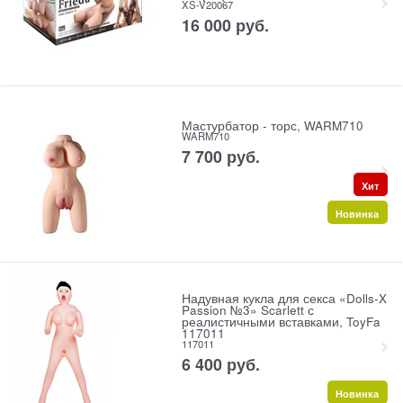
XS-V20067
16 000
 руб.
Мастурбатор - торс, WARM710
WARM710
7 700
 руб.
Хит
Новинка
Надувная кукла для секса «Dolls-X
Passion №3» Scarlett с
реалистичными вставками, ToyFa
117011
117011
6 400
 руб.
Новинка