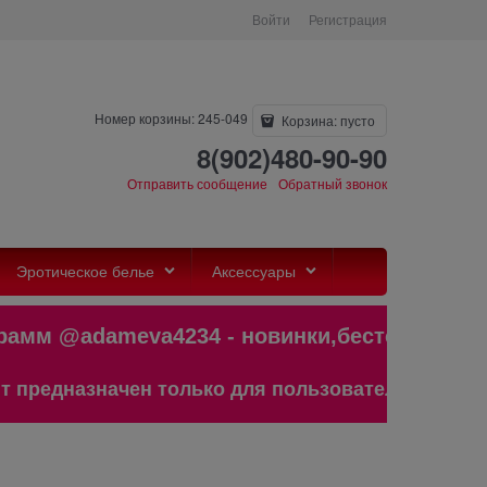
Войти
Регистрация
Номер корзины: 245-049
Корзина:
пусто
8(902)480-90-90
Отправить сообщение
Обратный звонок
Эротическое белье
Аксессуары
 @adameva4234 - новинки,бестселлер
азначен только для пользователей старше 18 ле