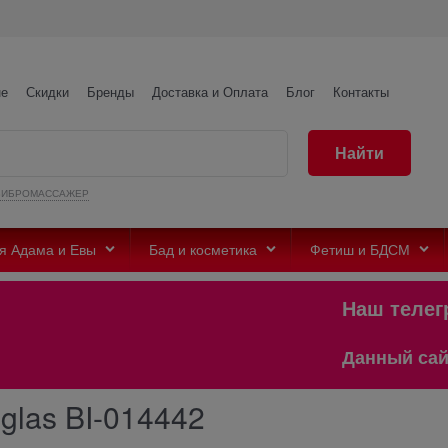
не
Скидки
Бренды
Доставка и Оплата
Блог
Контакты
Найти
ВИБРОМАССАЖЕР
я Адама и Евы
Бад и косметика
Фетиш и БДСМ
Наш телеграмм
Данный сайт предн
glas BI-014442