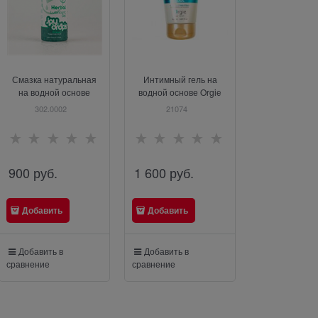
Смазка натуральная
Интимный гель на
Лубрикант на
на водной основе
водной основе Orgie
основе «Straw
Joydrops Herbal, 100 мл
Lube Tube Cool с
ароматом кл
302.0002
21074
21390
охлаждающим
125 мл, Joy
эффектом, 150 мл
900
 руб.
1 600
 руб.
1 100
 руб
Добавить
Добавить
Добавить
Добавить в
Добавить в
Добавить в
сравнение
сравнение
сравнение