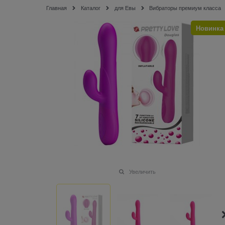
Главная
Каталог
для Евы
Вибраторы премиум класса
Новинка
Увеличить