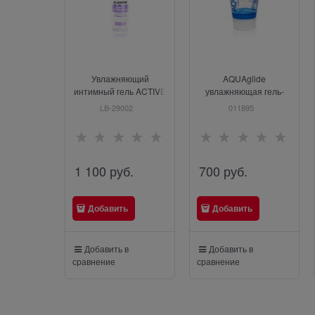
Увлажняющий
AQUAglide
интимный гель ACTIVE
увлажняющая гель-
GLIDE ALLANTOIN, 100
смазка на водной
LB-29002
011895
г
основе, 50 мл.
1 100
 руб.
700
 руб.
Добавить
Добавить
Добавить в
Добавить в
сравнение
сравнение