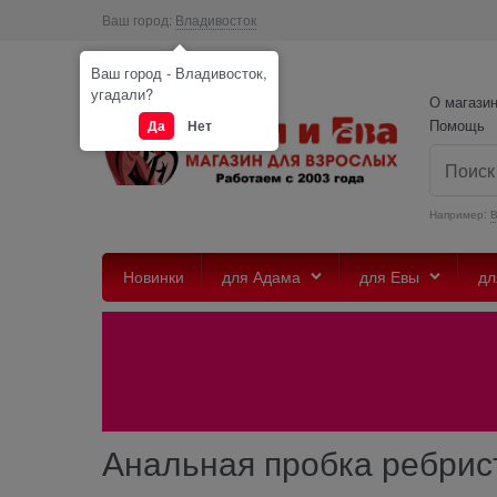
Ваш город:
Владивосток
Ваш город - Владивосток,
угадали?
О магази
Помощь
Да
Нет
Например:
Новинки
для Адама
для Евы
дл
Анальная пробка ребрис