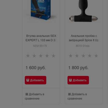
Втулка анальная SEX
Анальная пробка с
EXPERT L 103 мм D 32
вибрацией Spice It Up
мм
New Edition Glory Black
SEM-55175
8015-01lola
1 600
 руб.
1 800
 руб.
Добавить
Добавить
Добавить в
Добавить в
сравнение
сравнение