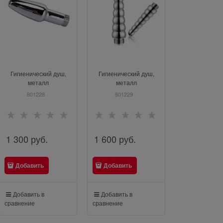
Гигиенический душ,
Гигиенический душ,
Анальн
металл
металл
вибростимул
подсветкой 
801228
801229
BI-04018
Pretty Love B
1 300
 руб.
1 600
 руб.
3 600
 руб
Добавить
Добавить
Добавить
Добавить в
Добавить в
Добавить в
сравнение
сравнение
сравнение