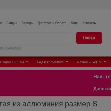
не
Скидки
Бренды
Доставка и Оплата
Блог
Контакты
Найти
ВИБРОМАССАЖЕР
я Адама и Евы
Бад и косметика
Фетиш и БДСМ
Наш телегр
Данный сайт п
тая из аллюминия размер S