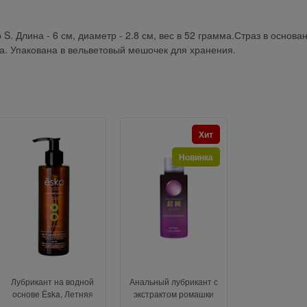
. Длина - 6 см, диаметр - 2.8 см, вес в 52 грамма.Страз в основа
та. Упакована в вельветовый мешочек для хранения.
Хит
Н
Новинка
Лубрикант на водной
Анальный лубрикант с
Оральный гел
основе Ёska, Летняя
экстрактом ромашки
с ароматом и
ночь, 200 мл
Beyond Back Door Anus
Пина Колада