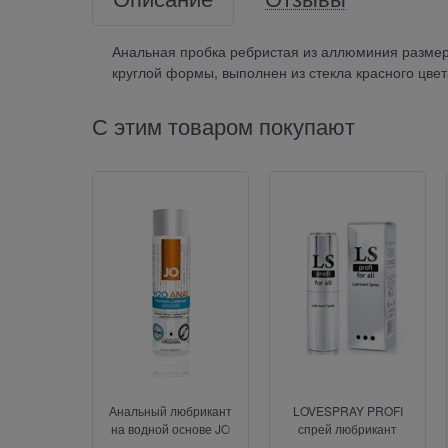
Анальная пробка ребристая из аллюминия размер S
круглой формы, выполнен из стекла красного цве
С этим товаром покупают
Анальный любрикант
LOVESPRAY PROFI
на водной основе JO
спрей любрикант
Anal H2O, 4 oz (120мл.)
(силиконовый), 18мл