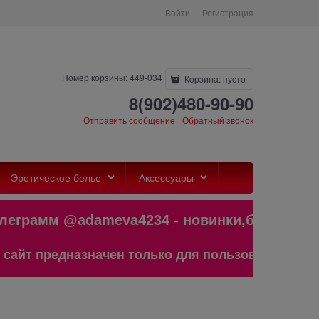
Войти
Регистрация
Номер корзины: 449-034
Корзина:
пусто
8(902)480-90-90
Отправить сообщение
Обратный звонок
Эротическое белье
Аксессуары
амм @adameva4234 - новинки,бестсел
редназначен только для пользователей старше 1