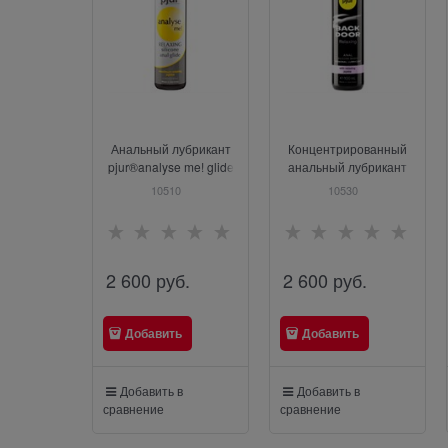
Анальный лубрикант
Концентрированный
pjur®analyse me! glide
анальный лубрикант
100 ml
pjur®back door relaxing
10510
10530
на силиконовой
основе, 100 ml
2 600
 руб.
2 600
 руб.
Добавить
Добавить
Добавить в
Добавить в
сравнение
сравнение