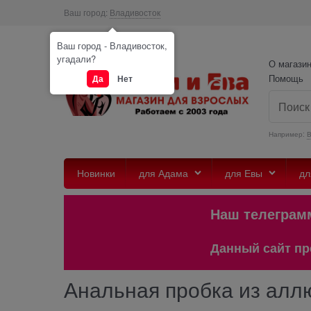
Ваш город:
Владивосток
Ваш город - Владивосток,
угадали?
О магази
Помощь
Да
Нет
Например:
Новинки
для Адама
для Евы
дл
Наш телеграмм @
Данный сайт предназ
Анальная пробка из алл