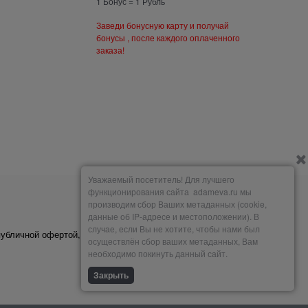
1 Бонус = 1 Рубль
Заведи бонусную карту и получай
бонусы , после каждого оплаченного
заказа!
Уважаемый посетитель! Для лучшего
функционирования сайта adameva.ru мы
производим сбор Ваших метаданных (cookie,
Мы принимаем
данные об IP-адресе и местоположении). В
случае, если Вы не хотите, чтобы нами был
публичной офертой,
осуществлён сбор ваших метаданных, Вам
необходимо покинуть данный сайт.
Закрыть