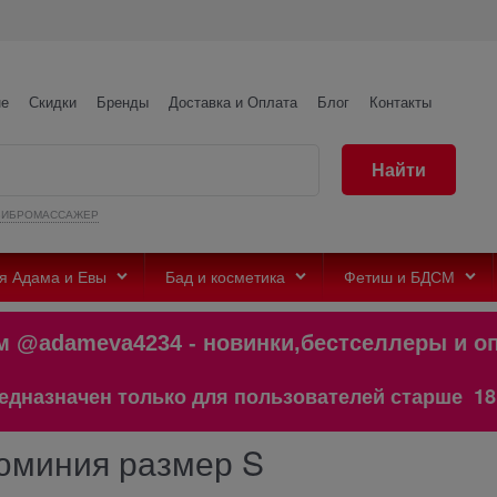
не
Скидки
Бренды
Доставка и Оплата
Блог
Контакты
Найти
ВИБРОМАССАЖЕР
я Адама и Евы
Бад и косметика
Фетиш и БДСМ
adameva4234 - новинки,бестселлеры 
начен только для пользователей старше 18 лет!
юминия размер S