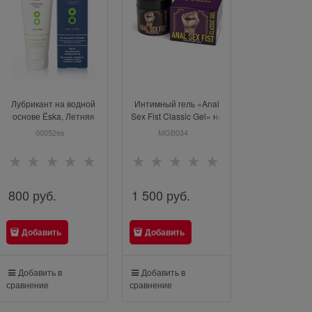
Лубрикант на водной
Интимный гель «Anal
Крем для р
основе Ёska, Летняя
Sex Fist Classic Gel» на
массажа «Great
ночь, 75 мл
водной основе, объем
силиконовой 
00052es
MGB034
LB-3300
150 мл
50 г
800
 руб.
1 500
 руб.
900
 руб.
Добавить
Добавить
Добавить
Добавить в
Добавить в
Добавить в
сравнение
сравнение
сравнение