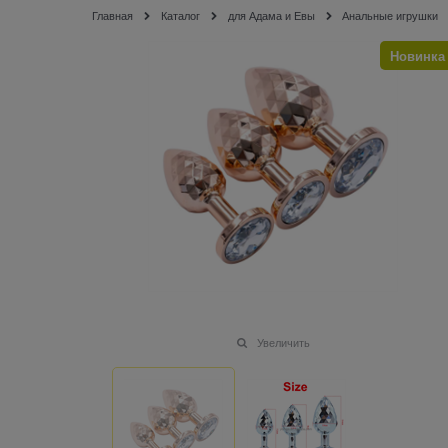
Главная
Каталог
для Адама и Евы
Анальные игрушки
Новинка
Увеличить