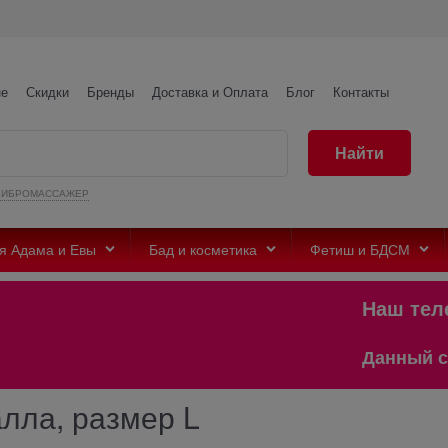
не
Скидки
Бренды
Доставка и Оплата
Блог
Контакты
Найти
ВИБРОМАССАЖЕР
я Адама и Евы
Бад и косметика
Фетиш и БДСМ
Наш телегра
Данный сайт пре
лла, размер L