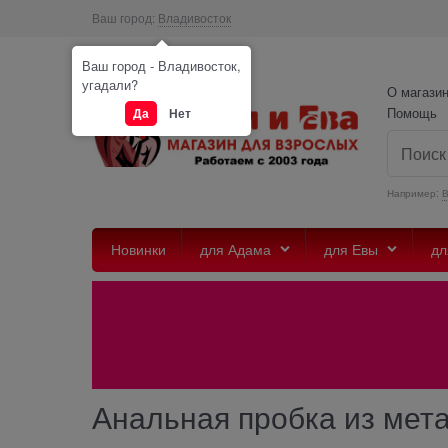
Ваш город:
Владивосток
Ваш город - Владивосток,
угадали?
О магази
Помощь
Да
Нет
Например:
Новинки
для Адама
для Евы
дл
Анальная пробка из мета