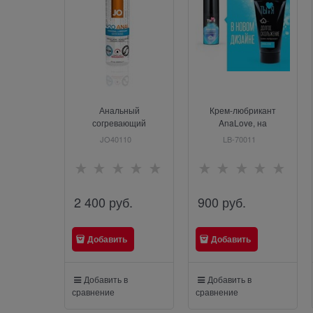
Анальный
Крем-любрикант
согревающий
AnaLove, на
любрикант
силиконовой основе,
JO40110
LB-70011
обезболивающий на
20г
водной основе JO Anal
H2O Warming, (120 мл)
2 400
 руб.
900
 руб.
Добавить
Добавить
Добавить в
Добавить в
сравнение
сравнение