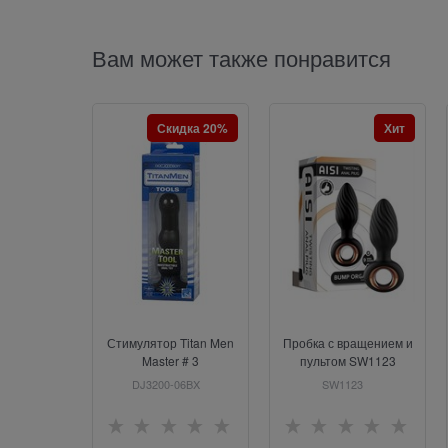
Вам может также понравится
Скидка 20%
Хит
Стимулятор Titan Men
Пробка с вращением и
Master # 3
пультом SW1123
DJ3200-06BX
SW1123