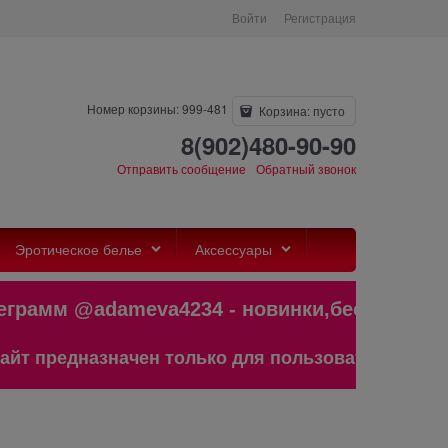
Войти
Регистрация
Номер корзины: 999-481
Корзина:
пусто
8(902)480-90-90
Отправить сообщение
Обратный звонок
Эротическое белье
Аксессуары
мм @adameva4234 - новинки,бестселле
дназначен только для пользователей старше 18 