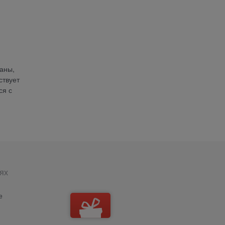
аны,
ствует
ся с
ях
е