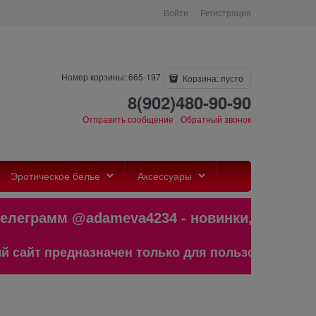
Войти
Регистрация
Номер корзины: 665-197
Корзина:
пусто
8(902)480-90-90
Отправить сообщение
Обратный звонок
Эротическое белье
Аксессуары
еграмм @adameva4234 - новинки,бест
йт предназначен только для пользователей стар