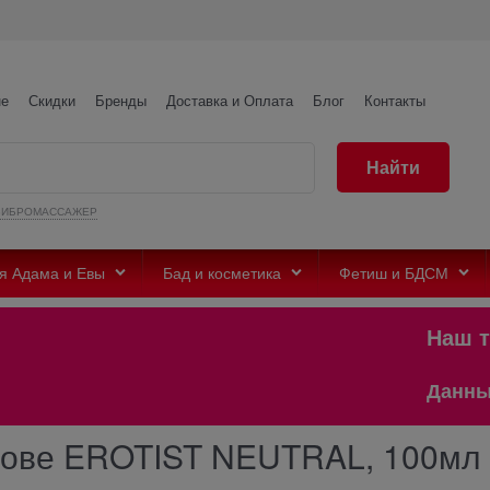
не
Скидки
Бренды
Доставка и Оплата
Блог
Контакты
Найти
ВИБРОМАССАЖЕР
я Адама и Евы
Бад и косметика
Фетиш и БДСМ
Наш тел
Данный са
снове EROTIST NEUTRAL, 100мл