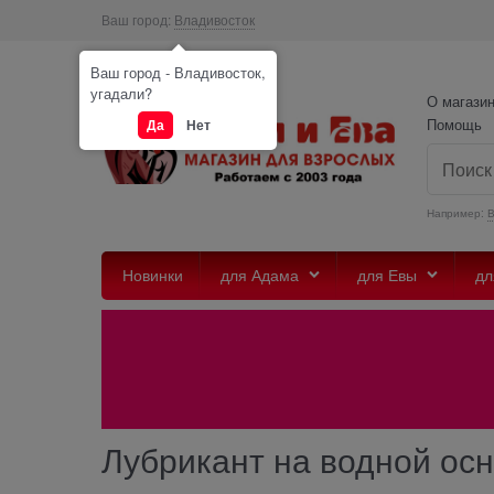
Ваш город:
Владивосток
Ваш город - Владивосток,
угадали?
О магази
Помощь
Да
Нет
Например:
Новинки
для Адама
для Евы
дл
Лубрикант на водной о