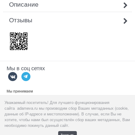
Описание
Отзывы
Мы в соц сетях
Мы принимаем
Уважаемый посетитель! Для лучшего функционирования
сайта adameva.ru мы производим сбор Ваших метаданных (cookie,
данные об IP-адресе и местоположении). В случае, если Вы не
хотите, чтобы нами был осуществлён сбор ваших метаданных, Вам
Данный сайт предназначен
тольк
о для пользователей старше 18
необходимо покинуть данный сайт.
лет!
Закрыть