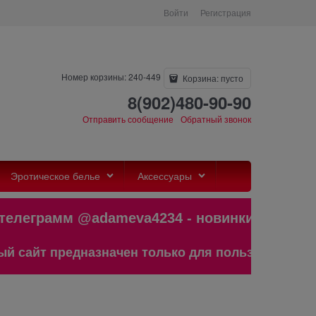
Войти
Регистрация
Номер корзины: 240-449
Корзина:
пусто
8(902)480-90-90
Отправить сообщение
Обратный звонок
Эротическое белье
Аксессуары
леграмм @adameva4234 - новинки,бест
айт предназначен только для пользователей стар