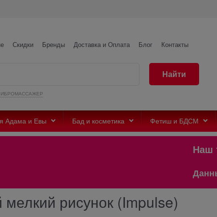
не
Скидки
Бренды
Доставка и Оплата
Блог
Контакты
Найти
ВИБРОМАССАЖЕР
я Адама и Евы
Бад и косметика
Фетиш и БДСМ
Наш те
Данный с
мелкий рисунок (Impulse)