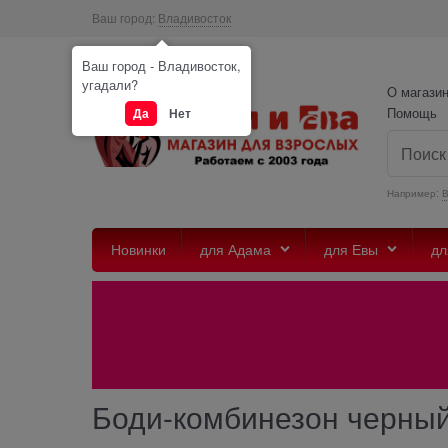
Ваш город:
Владивосток
Ваш город - Владивосток,
угадали?
О магази
Помощь
Да
Нет
Например:
Новинки
для Адама
для Евы
дл
Боди-комбинезон черный 