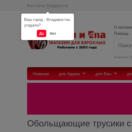
Ваш город:
Владивосток
Ваш город - Владивосток,
угадали?
О магази
Помощь
Да
Нет
Например:
Новинки
для Адама
для Евы
дл
Обольщающие трусики с д