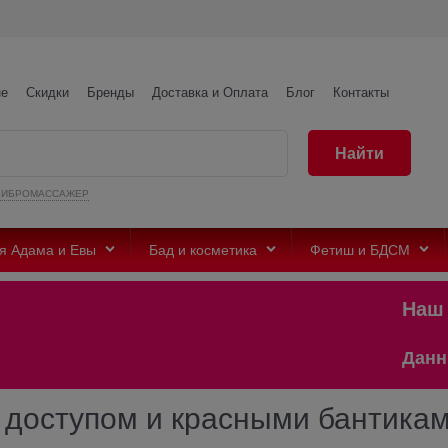
не
Скидки
Бренды
Доставка и Оплата
Блог
Контакты
Найти
ВИБРОМАССАЖЕР
я Адама и Евы
Бад и косметика
Фетиш и БДСМ
Наш те
Данный с
оступом и красными бантиками 