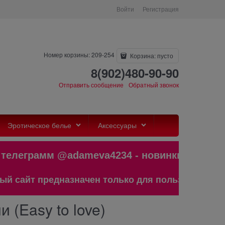
Войти
Регистрация
Номер корзины: 209-254
Корзина:
пусто
8(902)480-90-90
Отправить сообщение
Обратный звонок
Эротическое белье
Аксессуары
леграмм @adameva4234 - новинки,бест
айт предназначен только для пользователей стар
(Easy to love)