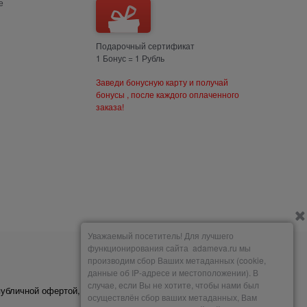
е
Подарочный сертификат
1 Бонус = 1 Рубль
Заведи бонусную карту и получай
бонусы , после каждого оплаченного
заказа!
Уважаемый посетитель! Для лучшего
функционирования сайта adameva.ru мы
производим сбор Ваших метаданных (cookie,
Мы принимаем
данные об IP-адресе и местоположении). В
случае, если Вы не хотите, чтобы нами был
публичной офертой,
осуществлён сбор ваших метаданных, Вам