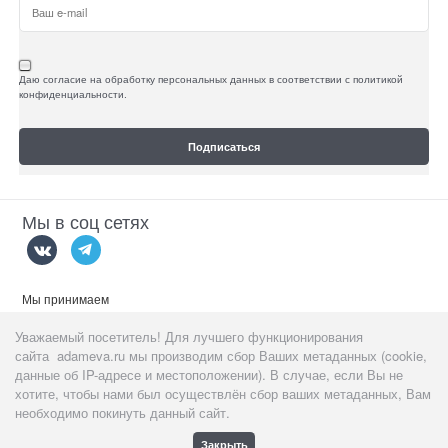
Даю согласие на обработку персональных данных в соответствии с политикой
конфиденциальности.
Мы в соц сетях
Мы принимаем
Уважаемый посетитель! Для лучшего функционирования
сайта adameva.ru мы производим сбор Ваших метаданных (cookie,
данные об IP-адресе и местоположении). В случае, если Вы не
хотите, чтобы нами был осуществлён сбор ваших метаданных, Вам
Данный сайт предназначен
тольк
о для пользователей старше 18
лет!
необходимо покинуть данный сайт.
Закрыть