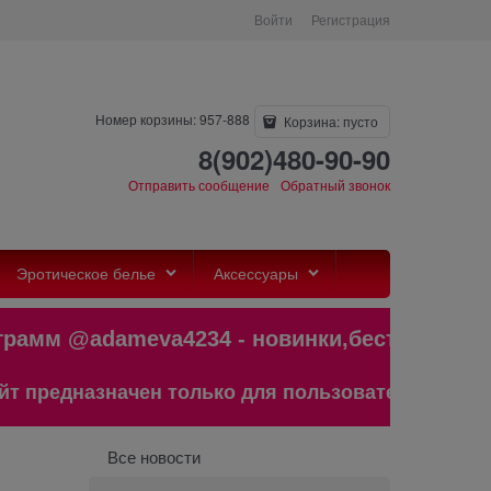
Войти
Регистрация
Номер корзины: 957-888
Корзина:
пусто
8(902)480-90-90
Отправить сообщение
Обратный звонок
Эротическое белье
Аксессуары
рамм @adameva4234 - новинки,бестсел
предназначен только для пользователей старше 1
Все новости