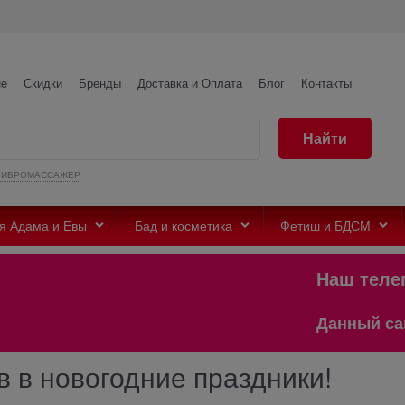
не
Скидки
Бренды
Доставка и Оплата
Блог
Контакты
Найти
ВИБРОМАССАЖЕР
я Адама и Евы
Бад и косметика
Фетиш и БДСМ
Наш телег
Данный сайт 
 в новогодние праздники!