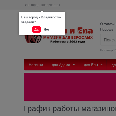
Ваш город:
Владивосток
Ваш город - Владивосток,
угадали?
О магази
Помощь
Да
Нет
Например:
Новинки
для Адама
для Евы
дл
График работы магазинов