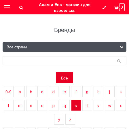
Адам и Ева - магазин для
0
взрослых.
Бренды
Все
0-9
a
b
c
d
e
f
g
h
j
k
l
m
n
o
p
q
s
t
v
w
x
y
z