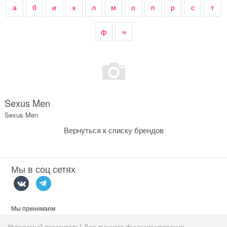
а
б
и
к
л
м
о
п
р
с
т
ф
ч
Sexus Men
Sexus Men
Вернуться к списку брендов
Мы в соц сетях
Мы принимаем
Уважаемый посетитель! Для лучшего функционирования