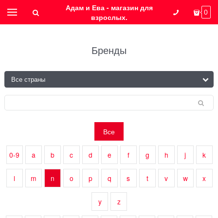
Адам и Ева - магазин для
0
взрослых.
Бренды
Все
0-9
a
b
c
d
e
f
g
h
j
k
l
m
n
o
p
q
s
t
v
w
x
y
z