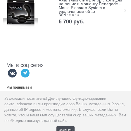
на пенис и мошонку Renegade -
Men's Pleasure System с
увеличением объе
NSN-1100-13
5 700
 руб.
Мы в соц сетях
Мы принимаем
Уважаемый посетитель! Для лучшего функционирования
сайта adameva.ru мы производим сбор Ваших метаданных (cookie,
данные об IP-адресе и местоположении). В случае, если Вы не
хотите, чтобы нами был осуществлён сбор ваших метаданных, Вам
Данный сайт предназначен
тольк
о для пользователей старше 18
необходимо покинуть данный сайт.
лет!
Закрыть