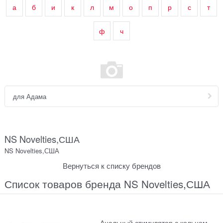
а
б
и
к
л
м
о
п
р
с
т
ф
ч
для Адама
NS Novelties,США
NS Novelties,США
Вернуться к списку брендов
Список товаров бренда NS Novelties,США
Анальный стимулятор с кольцом