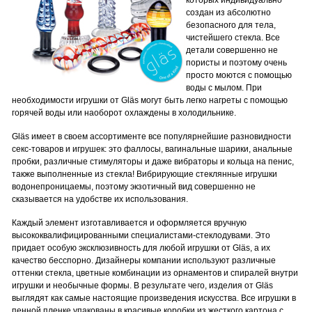
которых индивидуально
создан из абсолютно
безопасного для тела,
чистейшего стекла. Все
детали совершенно не
пористы и поэтому очень
просто моются с помощью
воды с мылом. При
необходимости игрушки от Gläs могут быть легко нагреты с помощью
горячей воды или наоборот охлаждены в холодильнике.
Gläs имеет в своем ассортименте все популярнейшие разновидности
секс-товаров и игрушек: это фаллосы, вагинальные шарики, анальные
пробки, различные стимуляторы и даже вибраторы и кольца на пенис,
также выполненные из стекла! Вибрирующие стеклянные игрушки
водонепроницаемы, поэтому экзотичный вид совершенно не
сказывается на удобстве их использования.
Каждый элемент изготавливается и оформляется вручную
высококвалифицированными специалистами-стеклодувами. Это
придает особую эксклюзивность для любой игрушки от Gläs, а их
качество бесспорно. Дизайнеры компании используют различные
оттенки стекла, цветные комбинации из орнаментов и спиралей внутри
игрушки и необычные формы. В результате чего, изделия от Gläs
выглядят как самые настоящие произведения искусства. Все игрушки в
пенной пленке упакованы в красивые коробки из жесткого картона с