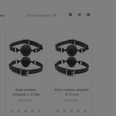
нгу
Всего найдено:
17
Кляп силикон,
Кляп силикон, средний,
большой, L, D 5см
М, D 4 см
222401096
222402096