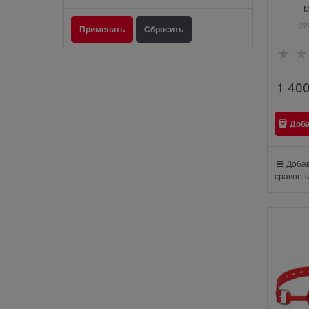
М
22
1 40
Доб
Добав
сравнен