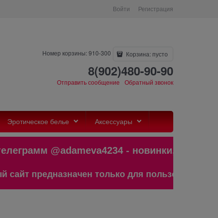
Войти
Регистрация
Номер корзины: 910-300
Корзина:
пусто
8(902)480-90-90
Отправить сообщение
Обратный звонок
Эротическое белье
Аксессуары
рамм @adameva4234 - новинки,бестсел
редназначен только для пользователей старше 1