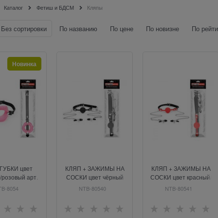
Каталог
Фетиш и БДСМ
Кляпы
Без сортировки
По названию
По цене
По новизне
По рейти
Новинка
 ГУБКИ цвет
КЛЯП + ЗАЖИМЫ НА
КЛЯП + ЗАЖИМЫ НА
/розовый арт.
СОСКИ цвет чёрный
СОСКИ цвет красный/
B-80543
черный
B-8054
NTB-80540
NTB-80541