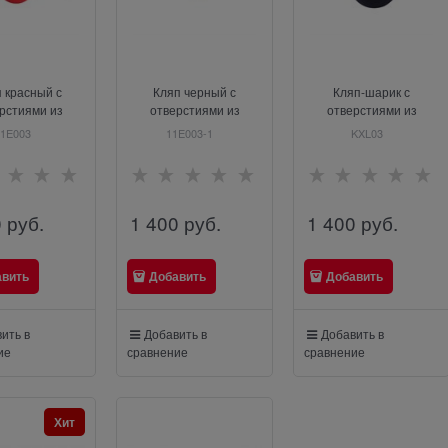
 красный с
Кляп черный с
Кляп-шарик с
рстиями из
отверстиями из
отверстиями из
иликона
силикона
силикона
11E003
11E003-1
KXL03
0
 руб.
1 400
 руб.
1 400
 руб.
авить
Добавить
Добавить
ить в
Добавить в
Добавить в
ие
сравнение
сравнение
Хит