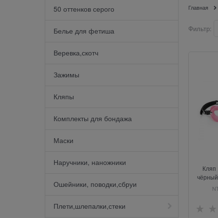
Главная
50 оттенков серого
Фильтр:
Белье для фетиша
Веревка,скотч
Зажимы
Кляпы
Комплекты для бондажа
Маски
Наручники, наножники
Кляп
чёрный
Ошейники, поводки,сбруи
NT
NT
Плети,шлепалки,стеки