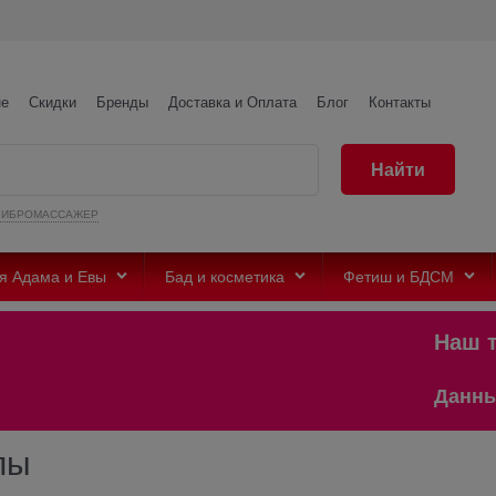
не
Скидки
Бренды
Доставка и Оплата
Блог
Контакты
Найти
ВИБРОМАССАЖЕР
я Адама и Евы
Бад и косметика
Фетиш и БДСМ
Наш телег
Данный сайт п
пы