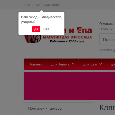
Ваш город:
Владивосток
Ваш город - Владивосток,
угадали?
О магази
Помощь
Да
Нет
Например:
Новинки
для Адама
для Евы
дл
Кля
Портупеи и гартеры