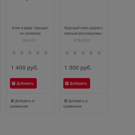
Кляп в виде "орешка"
Красный кляп-шарик с
из силикона
черным регулируемым
ремешком
NKXL03
NTB-80537
1 400
 руб.
1 300
 руб.
Добавить
Добавить
Добавить в
Добавить в
сравнение
сравнение