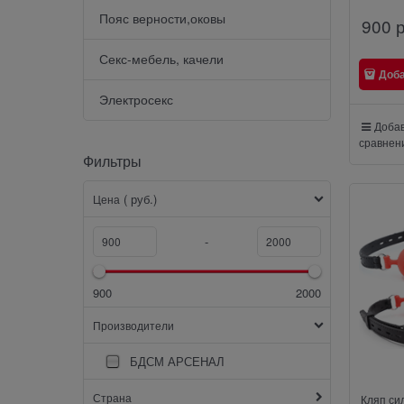
Пояс верности,оковы
900
 
Секс-мебель, качели
Доб
Электросекс
Добав
сравнен
Фильтры
( руб.)
Цена
-
900
2000
Производители
БДСМ АРСЕНАЛ
Страна
Кляп си