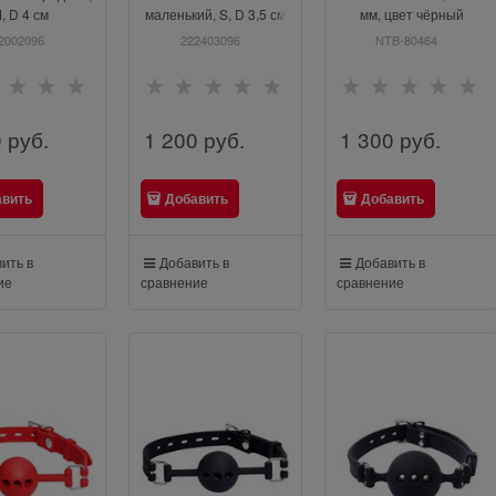
, D 4 см
маленький, S, D 3,5 см
мм, цвет чёрный
2002096
222403096
NTB-80464
0
 руб.
1 200
 руб.
1 300
 руб.
авить
Добавить
Добавить
ить в
Добавить в
Добавить в
ие
сравнение
сравнение