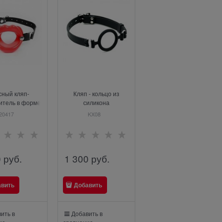
сный кляп-
Кляп - кольцо из
итель в форме
силикона
 на черных
20417
KX08
емешках
0
 руб.
1 300
 руб.
авить
Добавить
ить в
Добавить в