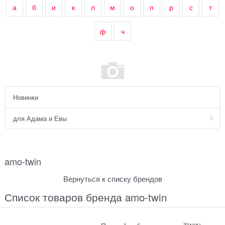
а
б
и
к
л
м
о
п
р
с
т
ф
ч
Новинки
для Адама и Евы
amo-twin
Вернуться к списку брендов
Список товаров бренда amo-twin