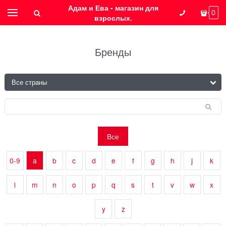
Адам и Ева - магазин для
0
взрослых.
Бренды
Все
0-9
a
b
c
d
e
f
g
h
j
k
l
m
n
o
p
q
s
t
v
w
x
y
z